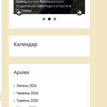
Всеукраїнсь
Остап Кардаш - бронзовий призер ІІ етапу
науково-дос
.
Всеукраїнської студентської олімпади з
проходив у
історії в м. Житомирі
Календар
Архіви
Липень 2026
Червень 2026
Травень 2026