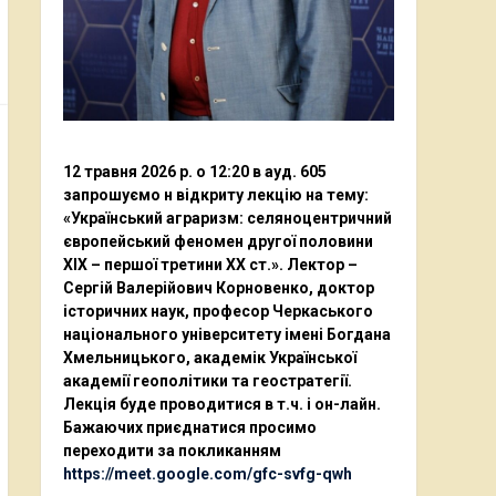
12 травня 2026 р. о 12:20 в ауд. 605
запрошуємо н відкриту лекцію на тему:
«Український аграризм: селяноцентричний
європейський феномен другої половини
ХІХ – першої третини ХХ ст.». Лектор –
Сергій Валерійович Корновенко, доктор
історичних наук, професор Черкаського
національного університету імені Богдана
Хмельницького, академік Української
академії геополітики та геостратегії.
Лекція буде проводитися в т.ч. і он-лайн.
Бажаючих приєднатися просимо
переходити за покликанням
https://meet.google.com/gfc-svfg-qwh