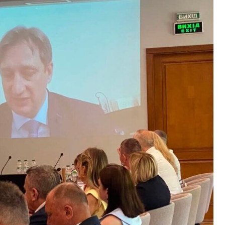
индорак -призер конкурсу
Володимир Сухоручко - бронзовий