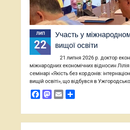
Всеукраїнсь
Остап Кардаш - бронзовий призер ІІ етапу
науково-дос
Всеукраїнської студентської олімпади з
проходив у 
історії в м. Житомирі
Участь у міжнародному
ЛИП
22
вищої освіти
21 липня 2026 р. доктор екон
міжнародних економічних відносин Лілі
семінарі «Якість без кордонів: інтернаці
вищій освіті», що відбувся в Ужгородськ
Facebook
Mastodon
Email
Поділитися