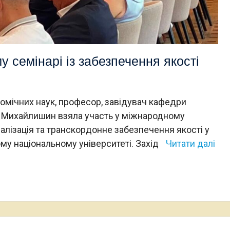
кого конкурсу студентських
призер ІІ етапу Всеукраїнської
лідницьких робіт, який
студентської олімпіади з історії в м
м. Переяслав-Хмельницькому
Житомирі
 семінарі із забезпечення якості
омічних наук, професор, завідувач кафедри
я Михайлишин взяла участь у міжнародному
оналізація та транскордонне забезпечення якості у
ому національному університеті. Захід
Читати далі