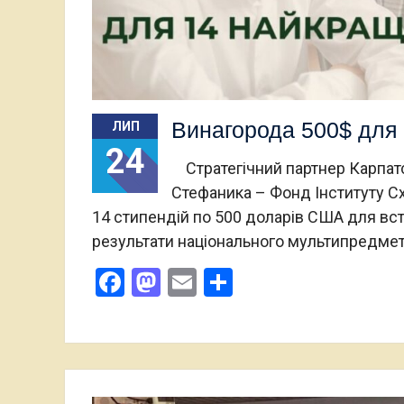
Винагорода 500$ для 
ЛИП
24
Стратегічний партнер Карпатс
Стефаника – Фонд Інституту С
14 стипендій по 500 доларів США для вст
результати національного мультипредме
Facebook
Mastodon
Email
Поділитися