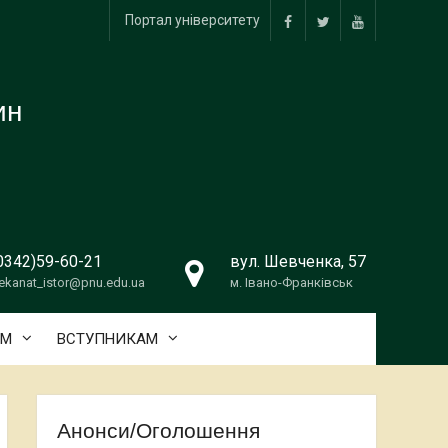
Портал університету
facebook
twitter
youtube
ин
0342)59-60-21
вул. Шевченка, 57
ekanat_istor@pnu.edu.ua
м. Івано-Франківськ
АМ
ВСТУПНИКАМ
Анонси/Оголошення