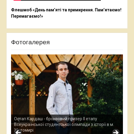
Флешмоб «День пам’яті та примирення. Пам’ятаємо!
Перемагаємо!»
Фотогалерея
Ана
Все
у
Остап Кардаш - бронзовий призер ІІ етапу
дос
м.
Всеукраїнської студентської олімпади з історії в м.
Хме
Житомирі