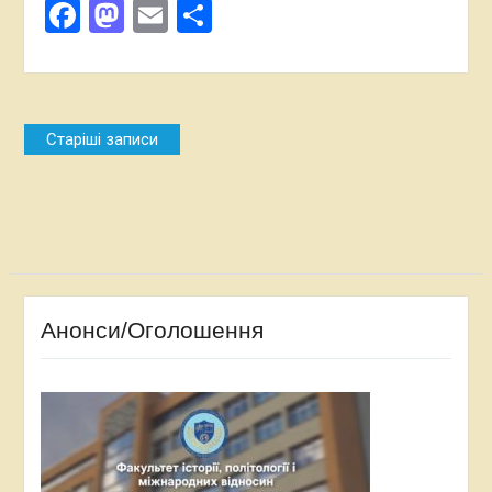
Facebook
Mastodon
Email
Поділитися
Навігація
Старіші записи
за
записами
Анонси/Оголошення