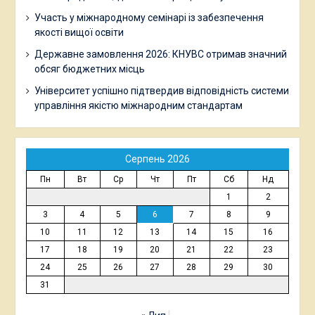
Участь у міжнародному семінарі із забезпечення
якості вищої освіти
Державне замовлення 2026: КНУВС отримав значний
обсяг бюджетних місць
Університет успішно підтвердив відповідність системи
управління якістю міжнародним стандартам
Серпень 2026
Пн
Вт
Ср
Чт
Пт
Сб
Нд
1
2
3
4
5
6
7
8
9
10
11
12
13
14
15
16
17
18
19
20
21
22
23
24
25
26
27
28
29
30
31