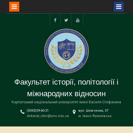
Перейти
до
facebook
twitter
youtube
вмісту
Факультет історії, політології і
міжнародних відносин
Карпатський національний університет імені Василя Стефаника
(0342)59-60-21
вул. Шевченка, 57
dekanat_istor@pnu.edu.ua
м. Івано-Франківськ