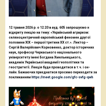
12 травня 2026 р. о 12:20 в ауд. 605 запрошуємо н
відкриту лекцію на тему: «Український аграризм:
селяноцентричний європейський феномен другої
половини ХІХ – першої третини ХХ ст.». Лектор –
Сергій Валерійович Корновенко, доктор історичних
наук, професор Черкаського національного
університету імені Богдана Хмельницького,
академік Української академії геополітики та
геостратегії. Лекція буде проводитися в т.ч. і он-
лайн. Бажаючих приєднатися просимо переходити за
покликанням
https://meet.google.com/gfc-svfg-qwh