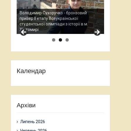
Анаст
нзовий
Всеук
ої
Остап Кардаш - бронзовий призер ІІ етапу
науко
рії в м.
Всеукраїнської студентської олімпади з
прохо
історії в м. Житомирі
Календар
Архіви
Липень 2026
Червень 2026