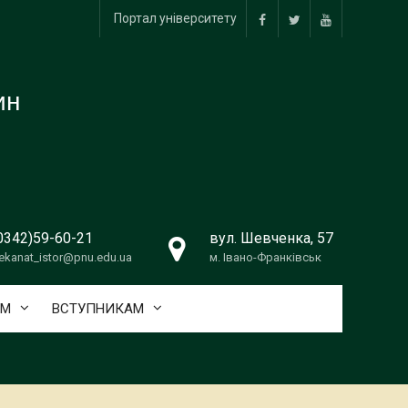
Портал університету
facebook
twitter
youtube
ин
0342)59-60-21
вул. Шевченка, 57
ekanat_istor@pnu.edu.ua
м. Івано-Франківськ
АМ
ВСТУПНИКАМ