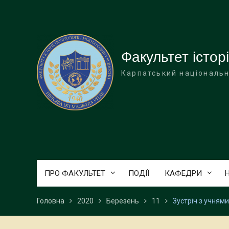
Перейти
до
вмісту
Факультет історі
Карпатський національн
ПРО ФАКУЛЬТЕТ
ПОДІЇ
КАФЕДРИ
Головна
2020
Березень
11
Зустріч з учням