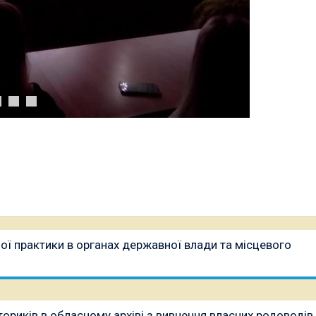
ої практики в органах державної влади та місцевого
ориків в обласному архіві з вивчення власних родоводів