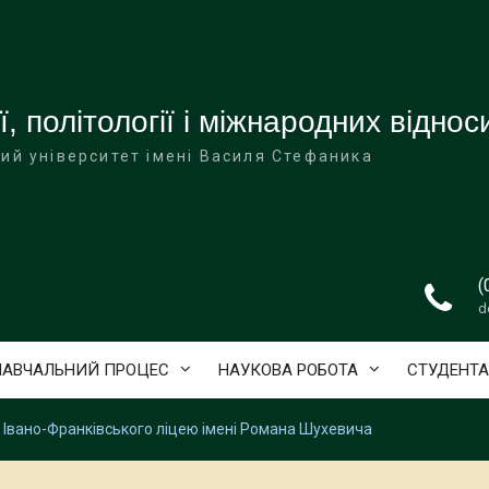
ї, політології і міжнародних віднос
ий університет імені Василя Стефаника
(
d
НАВЧАЛЬНИЙ ПРОЦЕС
НАУКОВА РОБОТА
СТУДЕНТ
и Івано-Франківського ліцею імені Романа Шухевича