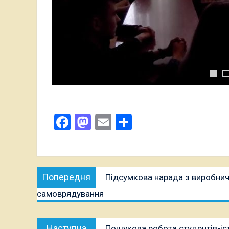
Facebook
Mastodon
Email
Поділитися
Навігація
Попередня
Попередня
Підсумкова нарада з виробнич
записів
публікація:
самоврядування
Наступна
Наступна
Пошукова робота студентів-іст