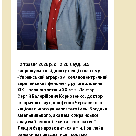
12 травня 2026 р. о 12:20 в ауд. 605
запрошуємо н відкриту лекцію на тему:
«Український аграризм: селяноцентричний
європейський феномен другої половини
ХІХ – першої третини ХХ ст.». Лектор –
Сергій Валерійович Корновенко, доктор
історичних наук, професор Черкаського
національного університету імені Богдана
Хмельницького, академік Української
академії геополітики та геостратегії.
Лекція буде проводитися в т.ч. і он-лайн.
Бажаючих приєднатися просимо