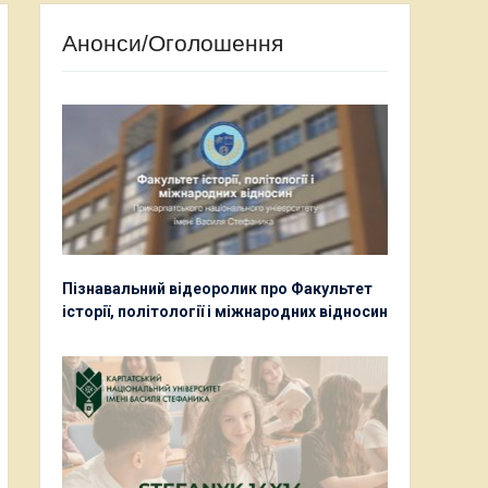
Анонси/Оголошення
Пізнавальний відеоролик про Факультет
історії, політології і міжнародних відносин