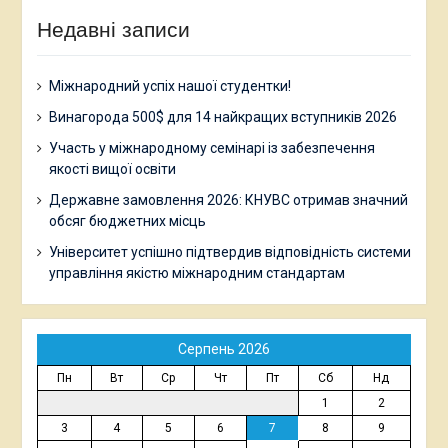
Недавні записи
Міжнародний успіх нашої студентки!
Винагорода 500$ для 14 найкращих вступників 2026
Участь у міжнародному семінарі із забезпечення
якості вищої освіти
Державне замовлення 2026: КНУВС отримав значний
обсяг бюджетних місць
Університет успішно підтвердив відповідність системи
управління якістю міжнародним стандартам
Серпень 2026
Пн
Вт
Ср
Чт
Пт
Сб
Нд
1
2
3
4
5
6
7
8
9