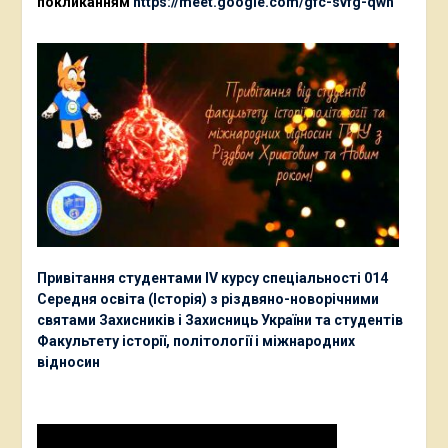
покликанням
https://meet.google.com/gfc-svfg-qwh
Привітання студентами ІV курсу спеціальності 014
Середня освіта (Історія) з різдвяно-новорічними
святами Захисників і Захисниць України та студентів
Факультету історії, політології і міжнародних
відносин