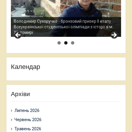
Ана
Все
у
Остап Кардаш - бронзовий призер ІІ етапу
дос
м.
Всеукраїнської студентської олімпади з історії в м.
Хме
Житомирі
Календар
Архіви
Липень 2026
Червень 2026
Травень 2026