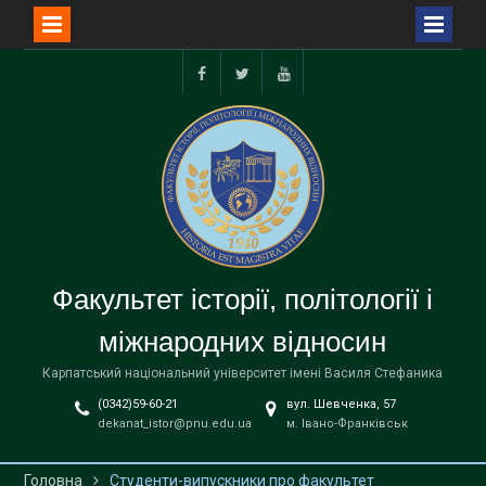
Перейти
до
facebook
twitter
youtube
вмісту
Факультет історії, політології і
міжнародних відносин
Карпатський національний університет імені Василя Стефаника
(0342)59-60-21
вул. Шевченка, 57
dekanat_istor@pnu.edu.ua
м. Івано-Франківськ
Головна
Студенти-випускники про факультет