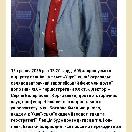
12 травня 2026 р. о 12:20 в ауд. 605 запрошуємо н
відкриту лекцію на тему: «Український аграризм:
селяноцентричний європейський феномен другої
половини ХІХ – першої третини ХХ ст.». Лектор –
Сергій Валерійович Корновенко, доктор історичних
наук, професор Черкаського національного
університету імені Богдана Хмельницького,
академік Української академії геополітики та
геостратегії. Лекція буде проводитися в т.ч. і он-
лайн. Бажаючих приєднатися просимо переходити за