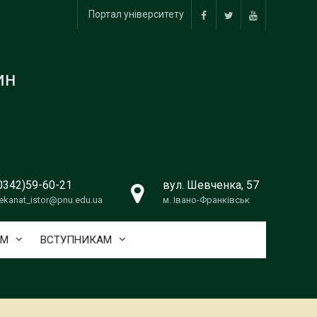
Портал університету
facebook
twitter
youtube
ин
0342)59-60-21
вул. Шевченка, 57
ekanat_istor@pnu.edu.ua
м. Івано-Франківськ
АМ
ВСТУПНИКАМ