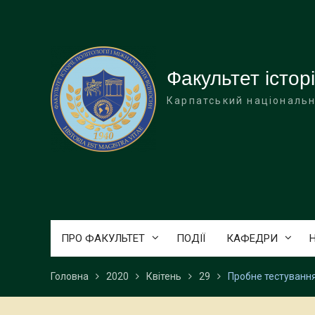
Перейти
до
вмісту
Факультет історі
Карпатський національн
ПРО ФАКУЛЬТЕТ
ПОДІЇ
КАФЕДРИ
Головна
2020
Квітень
29
Пробне тестування 