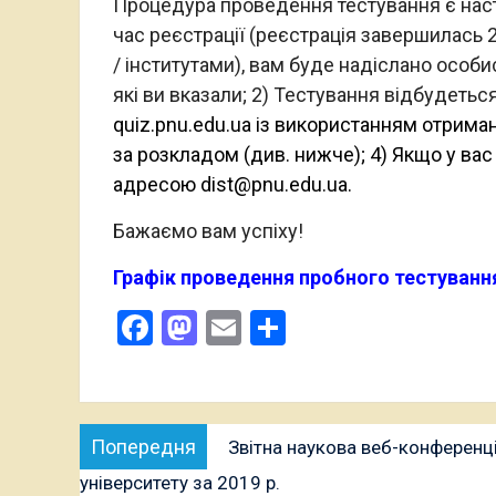
Процедура проведення тестування є насту
час реєстрації (реєстрація завершилась 2
/ інститутами), вам буде надіслано особис
які ви вказали; 2) Тестування відбудеться
quiz.pnu.edu.ua із використанням отрима
за розкладом (див. нижче); 4) Якщо у вас
адресою
dist@pnu.edu.ua
.
Бажаємо вам успіху!
Графік проведення пробного тестування 
Facebook
Mastodon
Email
Поділитися
Навігація
Попередня
Попередня
Звітна наукова веб-конференція
записів
публікація:
університету за 2019 р.