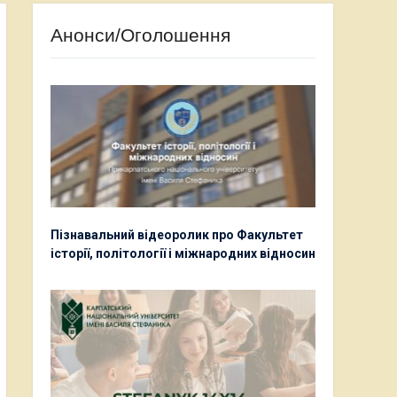
Анонси/Оголошення
Пізнавальний відеоролик про Факультет
історії, політології і міжнародних відносин