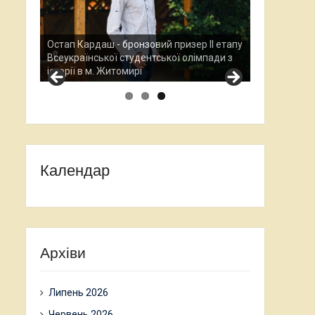
Анастасія П
Всеукраїнсь
Остап Кардаш - бронзовий призер ІІ етапу
науково-дос
.
Всеукраїнської студентської олімпади з
проходив у
історії в м. Житомирі
Календар
Архіви
Липень 2026
Червень 2026