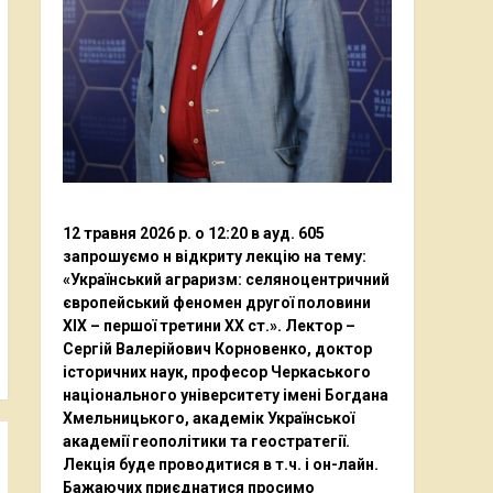
12 травня 2026 р. о 12:20 в ауд. 605
запрошуємо н відкриту лекцію на тему:
«Український аграризм: селяноцентричний
європейський феномен другої половини
ХІХ – першої третини ХХ ст.». Лектор –
Сергій Валерійович Корновенко, доктор
історичних наук, професор Черкаського
національного університету імені Богдана
Хмельницького, академік Української
академії геополітики та геостратегії.
Лекція буде проводитися в т.ч. і он-лайн.
Бажаючих приєднатися просимо