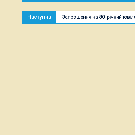
Наступна
Наступна
Запрошення на 80-річний ювіл
публікація: