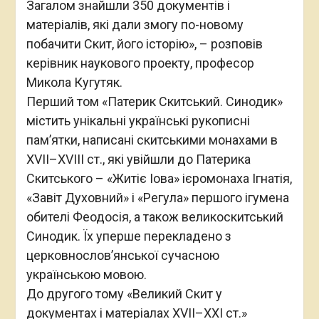
Загалом знайшли 350 документів і
матеріалів, які дали змогу по-новому
побачити Скит, його історію», – розповів
керівник наукового проекту, професор
Микола Кугутяк.
Перший том «Патерик Скитський. Синодик»
містить унікальні українські рукописні
пам’ятки, написані скитськими монахами в
XVII–XVIII ст., які увійшли до Патерика
Скитського – «Житіє Іова» ієромонаха Ігнатія,
«Завіт Духовний» і «Регула» першого ігумена
обителі Феодосія, а також великоскитський
Синодик. Їх уперше перекладено з
церковнослов’янської сучасною
українською мовою.
До другого тому «Великий Скит у
документах і матеріалах XVII–XXI ст.»