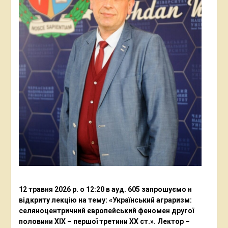
12 травня 2026 р. о 12:20 в ауд. 605 запрошуємо н
відкриту лекцію на тему: «Український аграризм:
селяноцентричний європейський феномен другої
половини ХІХ – першої третини ХХ ст.». Лектор –