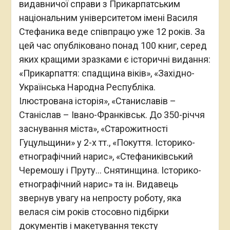
видавничої справи з Прикарпатським
національним університетом імені Василя
Стефаника веде співпрацю уже 12 років. За
цей час опубліковано понад 100 книг, серед
яких кращими зразками є історичні видання:
«Прикарпаття: спадщина віків», «Західно-
Українська Народна Республіка.
Ілюстрована історія», «Станиславів –
Станіслав – Івано-Франківськ. До 350-річчя
заснування міста», «Старожитності
Гуцульщини» у 2-х тт., «Покуття. Історико-
етнографічний нарис», «Стефаниківський
Черемошу і Пруту… Снятинщина. Історико-
етнографічний нарис» та ін. Видавець
звернув увагу на непросту роботу, яка
велася сім років стосовно підбірки
документів і макетування тексту