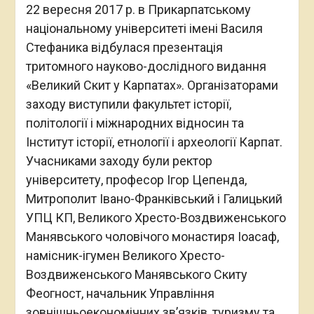
22 вересня 2017 р. в Прикарпатському
національному університеті імені Василя
Стефаника відбулася презентація
тритомного науково-дослідного видання
«Великий Скит у Карпатах». Організаторами
заходу виступили факультет історії,
політології і міжнародних відносин та
Інститут історії, етнології і археології Карпат.
Учасниками заходу були ректор
університету, професор Ігор Цепенда,
Митрополит Івано-Франківський і Галицький
УПЦ КП, Великого Хресто-Воздвиженського
Манявського чоловічого монастиря Іоасаф,
намісник-ігумен Великого Хресто-
Воздвиженського Манявського Скиту
Феогност, начальник Управління
зовнішньоекономічних зв’язків, туризму та