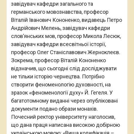
завідувач кафедри загального та
германського мовознавства, професор
Віталій Іванович Кононенко, видавець Петро
Андрійович Мелень, завідувач кафедри
слов’янських мов, професор Микола Лесюк,
завідувач кафедри всесвітньої історії,
професор Олег Станіславович Жерноклеєв.
Зокрема, професор Віталій Кононенко
відзначив, що сьогодні слід досліджувати
не тільки історію чернецтва. Потрібно
створити феноменологію духовності, на
зразок «феноменології духу» Й. Гегеля. У
багатотомному виданні через опубліковані
документи подано образи монахів.
Почесний ректор університету наголосив,
що дана праця написана високою добірною
українською мовою: «Вища кодифікація –