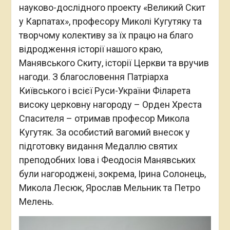
науково-дослідного проекту «Великий Скит
у Карпатах», професору Миколі Кугутяку та
творчому колективу за їх працю на благо
відродження історії нашого краю,
Манявського Скиту, історії Церкви та вручив
нагоди. З благословення Патріарха
Київського і всієї Руси-України Філарета
високу церковну нагороду – Орден Хреста
Спасителя – отримав професор Микола
Кугутяк. За особистий вагомий внесок у
підготовку видання Медаллю святих
преподобних Іова і Феодосія Манявських
були нагороджені, зокрема, Ірина Солонець,
Микола Лесюк, Ярослав Мельник та Петро
Мелень.