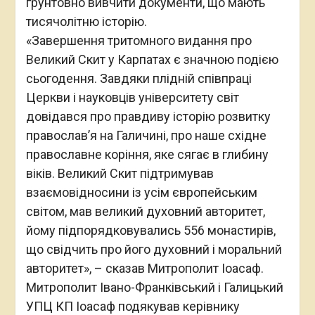
грунтовно вивчити документи, що мають
тисячолітню історію.
«Завершення тритомного видання про
Великий Скит у Карпатах є значною подією
сьогодення. Завдяки плідній співпраці
Церкви і науковців університету світ
довідався про правдиву історію розвитку
православ’я на Галичині, про наше східне
православне коріння, яке сягає в глибину
віків. Великий Скит підтримував
взаємовідносини із усім європейським
світом, мав великий духовний авторитет,
йому підпорядковувались 556 монастирів,
що свідчить про його духовний і моральний
авторитет», – сказав Митрополит Іоасаф.
Митрополит Івано-Франківський і Галицький
УПЦ КП Іоасаф подякував керівнику