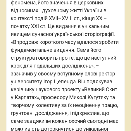
феномена, його значення в церковних
відносинах і духовному житті України в
контексті подій XVII–XVIII ст., кінця XX –
початку XXI ст. Це видання є унікальним
явищем сучасної української історіографії.
«Впродовж короткого часу вдалося зробити
фундаментальне видання. Сама його
структура говорить про те, що це наступний
крок для подальших досліджень», –
зазначив у своєму вступному слові ректор
університету Ігор Цепенда. Він подякував
керівнику наукового проекту «Великий Скит
у Карпатах», професору Миколі Кугутяку та
творчому колективу за їх неоціненну працю,
грунтовні дослідження, і підкреслив, що
саме завдяки їм кожен охочий сьогодні має
можливість доторкнутися до унікальної