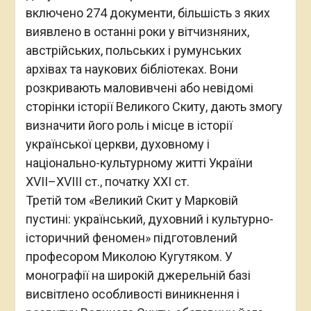
включено 274 документи, більшість з яких
виявлено в останні роки у вітчизняних,
австрійських, польських і румунських
архівах та наукових бібліотеках. Вони
розкривають маловивчені або невідомі
сторінки історії Великого Скиту, дають змогу
визначити його роль і місце в історії
української церкви, духовному і
національно-культурному житті України
XVII–XVIII ст., початку XXI ст.
Третій том «Великий Скит у Марковій
пустині: український, духовний і культурно-
історичний феномен» підготовлений
професором Миколою Кугутяком. У
монографії на широкій джерельній базі
висвітлено особливості виникнення і