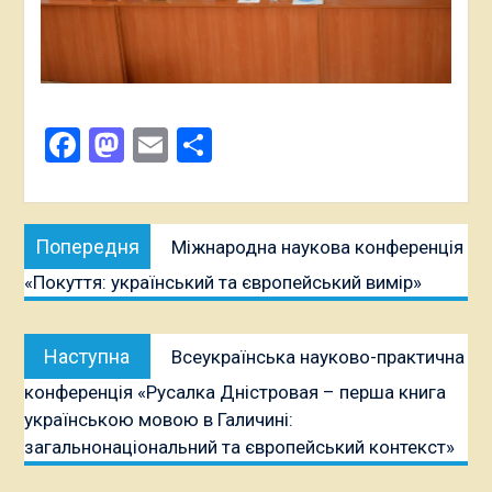
Facebook
Mastodon
Email
Поділитися
Навігація
Попередня
Попередня
Міжнародна наукова конференція
записів
публікація:
«Покуття: український та європейський вимір»
Наступна
Наступна
Всеукраїнська науково-практична
публікація:
конференція «Русалка Дністровая – перша книга
українською мовою в Галичині:
загальнонаціональний та європейський контекст»