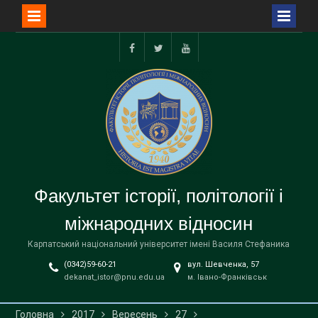
Перейти
до
facebook
twitter
youtube
вмісту
Факультет історії, політології і
міжнародних відносин
Карпатський національний університет імені Василя Стефаника
(0342)59-60-21
вул. Шевченка, 57
dekanat_istor@pnu.edu.ua
м. Івано-Франківськ
Головна
2017
Вересень
27