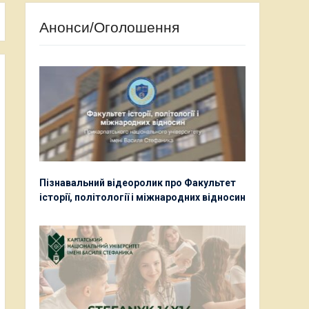
Анонси/Оголошення
Пізнавальний відеоролик про Факультет
історії, політології і міжнародних відносин