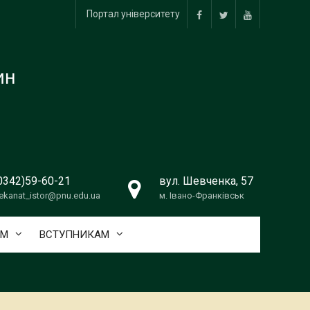
Портал університету
facebook
twitter
youtube
ин
0342)59-60-21
вул. Шевченка, 57
ekanat_istor@pnu.edu.ua
м. Івано-Франківськ
АМ
ВСТУПНИКАМ