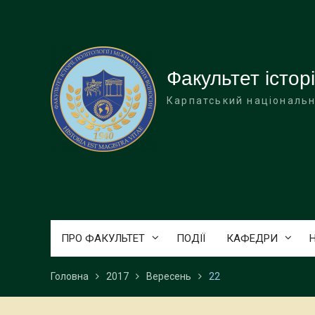
Перейти
до
вмісту
Факультет історі
Карпатський національн
ПРО ФАКУЛЬТЕТ
ПОДІЇ
КАФЕДРИ
Головна
2017
Вересень
22