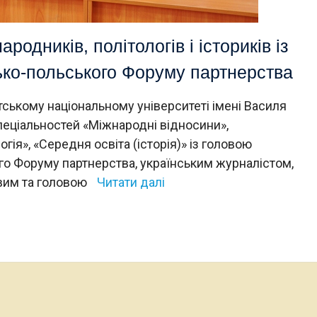
ародників, політологів і істориків із
ько-польського Форуму партнерства
тському національному університеті імені Василя
пеціальностей «Міжнародні відносини»,
логія», «Середня освіта (історія)» із головою
го Форуму партнерства, українським журналістом,
вим та головою
Читати далі