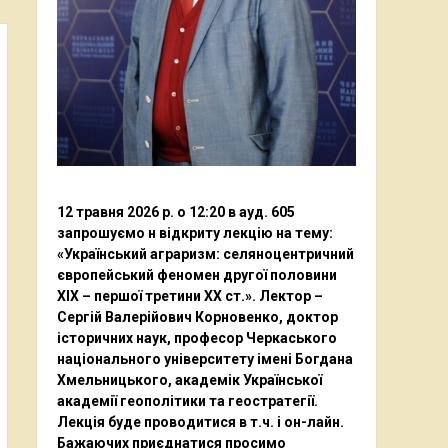
12 травня 2026 р. о 12:20 в ауд. 605
запрошуємо н відкриту лекцію на тему:
«Український аграризм: селяноцентричний
європейський феномен другої половини
ХІХ – першої третини ХХ ст.». Лектор –
Сергій Валерійович Корновенко, доктор
історичних наук, професор Черкаського
національного університету імені Богдана
Хмельницького, академік Української
академії геополітики та геостратегії.
Лекція буде проводитися в т.ч. і он-лайн.
Бажаючих приєднатися просимо