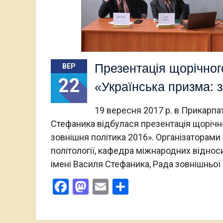
Презентація щорічног
ВЕР
22
«Українська призма: 
19 вересня 2017 р. в Прикарпа
Стефаника відбулася презентація щорічн
зовнішня політика 2016». Організаторам
політології, кафедра міжнародних віднос
імені Василя Стефаника, Рада зовнішньої
Facebook
Mastodon
Email
Поділитися