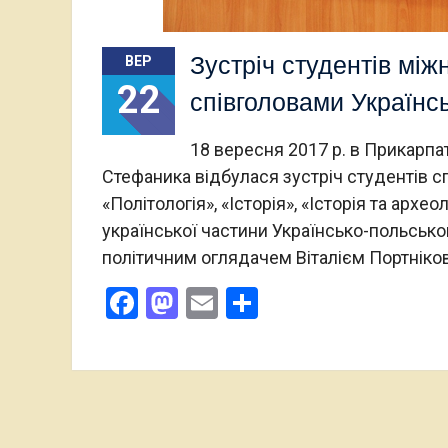
Зустріч студентів міжн
ВЕР
22
співголовами Українс
18 вересня 2017 р. в Прикарпа
Стефаника відбулася зустріч студентів с
«Політологія», «Історія», «Історія та архео
української частини Українсько-польсько
політичним оглядачем Віталієм Портніко
Facebook
Mastodon
Email
Поділитися