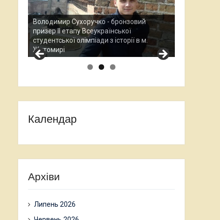
Анастасія 
й
Всеукраїнс
Остап Кардаш - бронзовий призер ІІ етапу
науково-до
м.
Всеукраїнської студентської олімпади з
проходив у
історії в м. Житомирі
Календар
Архіви
Липень 2026
Червень 2026