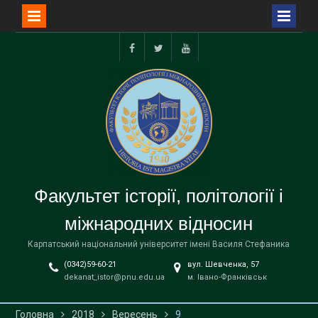
Перейти
до
facebook
twitter
youtube
вмісту
Факультет історії, політології і
міжнародних відносин
Карпатський національний університет імені Василя Стефаника
(0342)59-60-21
вул. Шевченка, 57
dekanat_istor@pnu.edu.ua
м. Івано-Франківськ
Головна
2018
Вересень
9