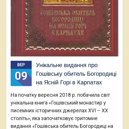
Унікальне видання про
ВЕР
09
Гошівську обитель Богородиці
на Ясній Горі в Карпатах
На початку вересня 2018 р. побачила світ
унікальна книга «Гошівський монастир у
писемних історичних джерелах ХVІ – ХХ
століть», яка започатковує тритомне
видання «Гошівська обитель Богородиці на