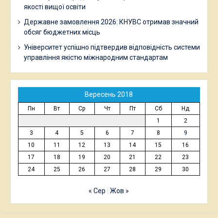
якості вищої освіти
Державне замовлення 2026: КНУВС отримав значний
обсяг бюджетних місць
Університет успішно підтвердив відповідність системи
управління якістю міжнародним стандартам
Вересень 2018
Пн
Вт
Ср
Чт
Пт
Сб
Нд
1
2
3
4
5
6
7
8
9
10
11
12
13
14
15
16
17
18
19
20
21
22
23
24
25
26
27
28
29
30
« Сер
Жов »