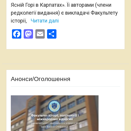
Ясній Горі в Карпатах». Її авторами (члени
редколегії видання) є викладачі Факультету
історії,
Читати далі
Facebook
Mastodon
Email
Поділитися
Анонси/Оголошення