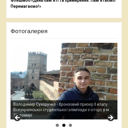
Флешмоб «День пам’яті та примирення. Пам’ятаємо!
Перемагаємо!»
Фотогалерея
Ана
Все
у
Остап Кардаш - бронзовий призер ІІ етапу
дос
м.
Всеукраїнської студентської олімпади з історії в м.
Хме
Житомирі