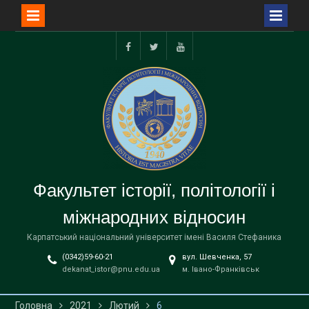
Перейти
до
facebook
twitter
youtube
вмісту
Факультет історії, політології і
міжнародних відносин
Карпатський національний університет імені Василя Стефаника
(0342)59-60-21
вул. Шевченка, 57
dekanat_istor@pnu.edu.ua
м. Івано-Франківськ
Головна
2021
Лютий
6