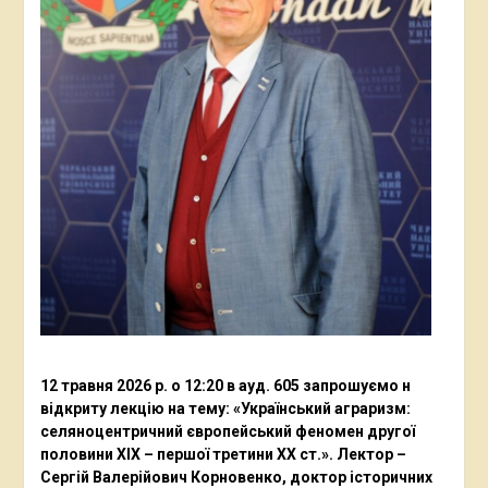
12 травня 2026 р. о 12:20 в ауд. 605 запрошуємо н
відкриту лекцію на тему: «Український аграризм:
селяноцентричний європейський феномен другої
половини ХІХ – першої третини ХХ ст.». Лектор –
Сергій Валерійович Корновенко, доктор історичних