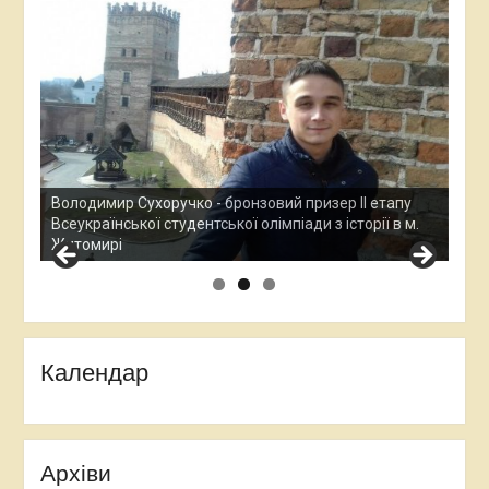
Ана
Все
у
Остап Кардаш - бронзовий призер ІІ етапу
дос
м.
Всеукраїнської студентської олімпади з історії в м.
Хме
Житомирі
Календар
Архіви