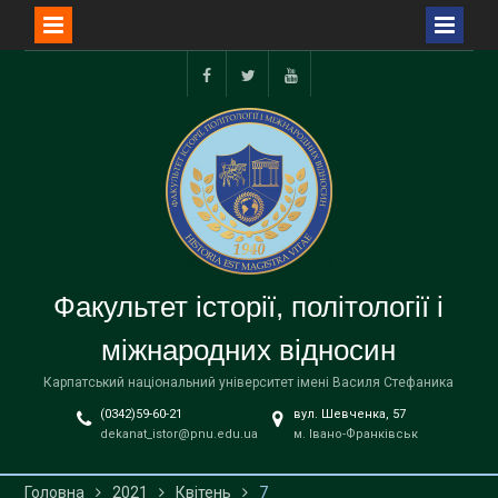
Перейти
до
facebook
twitter
youtube
вмісту
Факультет історії, політології і
міжнародних відносин
Карпатський національний університет імені Василя Стефаника
(0342)59-60-21
вул. Шевченка, 57
dekanat_istor@pnu.edu.ua
м. Івано-Франківськ
Головна
2021
Квітень
7