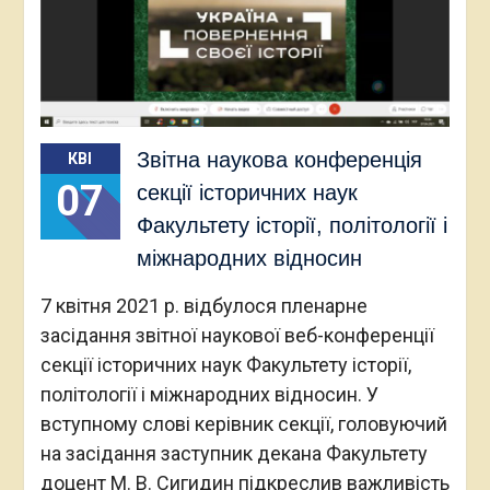
Звітна наукова конференція
КВІ
07
секції історичних наук
Факультету історії, політології і
міжнародних відносин
7 квітня 2021 р. відбулося пленарне
засідання звітної наукової веб-конференції
секції історичних наук Факультету історії,
політології і міжнародних відносин. У
вступному слові керівник секції, головуючий
на засідання заступник декана Факультету
доцент М. В. Сигидин підкреслив важливість