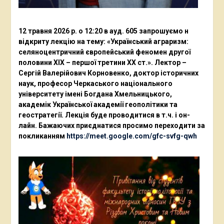
12 травня 2026 р. о 12:20 в ауд. 605 запрошуємо н
відкриту лекцію на тему: «Український аграризм:
селяноцентричний європейський феномен другої
половини ХІХ – першої третини ХХ ст.». Лектор –
Сергій Валерійович Корновенко, доктор історичних
наук, професор Черкаського національного
університету імені Богдана Хмельницького,
академік Української академії геополітики та
геостратегії. Лекція буде проводитися в т.ч. і он-
лайн. Бажаючих приєднатися просимо переходити за
покликанням
https://meet.google.com/gfc-svfg-qwh