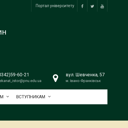
Портал університету
facebook
twitter
youtube
ин
0342)59-60-21
вул. Шевченка, 57
ekanat_istor@pnu.edu.ua
м. Івано-Франківськ
АМ
ВСТУПНИКАМ