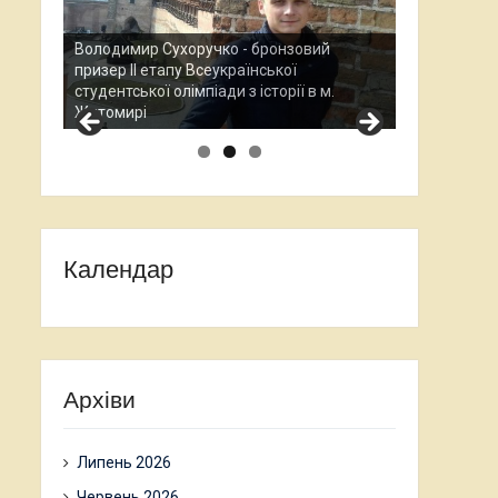
Анастасі
вий
Всеукраї
Остап Кардаш - бронзовий призер ІІ етапу
науково-д
в м.
Всеукраїнської студентської олімпади з
проходив
історії в м. Житомирі
Календар
Архіви
Липень 2026
Червень 2026