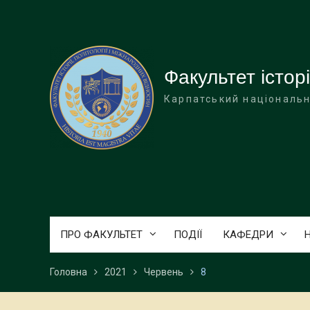
Перейти
до
вмісту
Факультет історі
Карпатський національн
ПРО ФАКУЛЬТЕТ
ПОДІЇ
КАФЕДРИ
Головна
2021
Червень
8