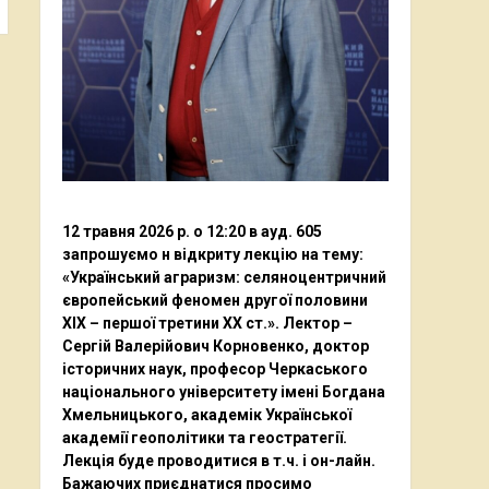
12 травня 2026 р. о 12:20 в ауд. 605
запрошуємо н відкриту лекцію на тему:
«Український аграризм: селяноцентричний
європейський феномен другої половини
ХІХ – першої третини ХХ ст.». Лектор –
Сергій Валерійович Корновенко, доктор
історичних наук, професор Черкаського
національного університету імені Богдана
Хмельницького, академік Української
академії геополітики та геостратегії.
Лекція буде проводитися в т.ч. і он-лайн.
Бажаючих приєднатися просимо