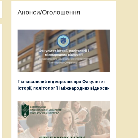
Анонси/Оголошення
Пізнавальний відеоролик про Факультет
історії, політології і міжнародних відносин