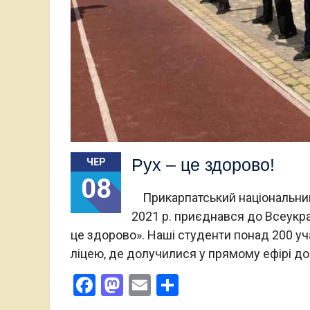
Рух – це здорово!
ЧЕР
08
Прикарпатський національний 
2021 р. приєднався до Всеукра
це здорово». Наші студенти понад 200 уч
ліцею, де долучилися у прямому ефірі до
Facebook
Mastodon
Email
Поділитися