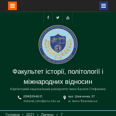
Перейти
до
facebook
twitter
youtube
вмісту
Факультет історії, політології і
міжнародних відносин
Карпатський національний університет імені Василя Стефаника
(0342)59-60-21
вул. Шевченка, 57
dekanat_istor@pnu.edu.ua
м. Івано-Франківськ
Головна
2021
Липень
7