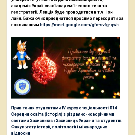
академік Української академії геополітики та
геостратегії. Лекція буде проводитися в т.ч. і он-
лайн. Бажаючих приєднатися просимо переходити за
покликанням
https://meet.google.com/gfc-svfg-qwh
Привітання студентами ІV курсу спеціальності 014
Середня освіта (Історія) з різдвяно-новорічними
святами Захисників і Захисниць України та студентів
Факультету історії, політології і міжнародних
відносин