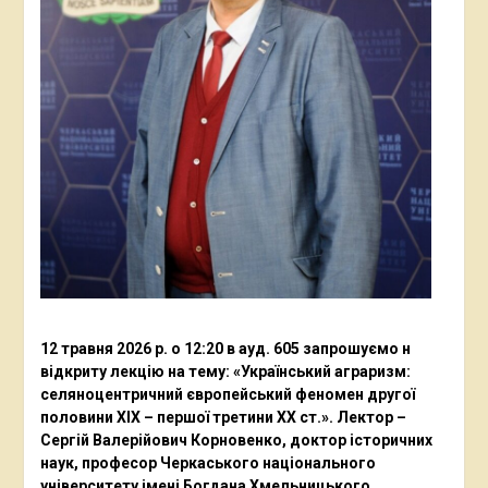
12 травня 2026 р. о 12:20 в ауд. 605 запрошуємо н
відкриту лекцію на тему: «Український аграризм:
селяноцентричний європейський феномен другої
половини ХІХ – першої третини ХХ ст.». Лектор –
Сергій Валерійович Корновенко, доктор історичних
наук, професор Черкаського національного
університету імені Богдана Хмельницького,