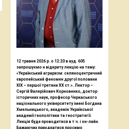
12 травня 2026 р. о 12:20 в ауд. 605
запрошуємо н відкриту лекцію на тему:
«Український аграризм: селяноцентричний
європейський феномен другої половини
ХІХ – першої третини ХХ ст.». Лектор –
Сергій Валерійович Корновенко, доктор
історичних наук, професор Черкаського
національного університету імені Богдана
Хмельницького, академік Української
академії геополітики та геостратегії.
Лекція буде проводитися в т.ч. і он-лайн.
Бажаючих приєднатися просимо