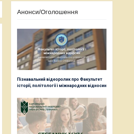
Анонси/Оголошення
Пізнавальний відеоролик про Факультет
історії, політології і міжнародних відносин