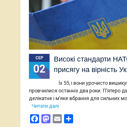
Високі стандарти НАТ
СЕР
02
присягу на вірність Ук
Їх 55, і вони урочисто вишику
провчилися останніх два роки. П’ятеро дів
делікатне і м’яке вбрання для сильних м
Читати далі
Facebook
Mastodon
Email
Поділитися