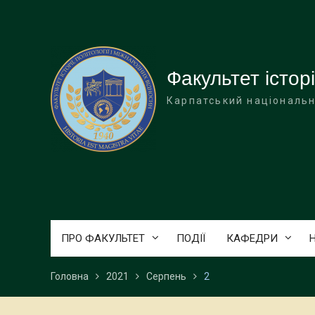
Перейти
до
вмісту
Факультет історі
Карпатський національн
ПРО ФАКУЛЬТЕТ
ПОДІЇ
КАФЕДРИ
Головна
2021
Серпень
2