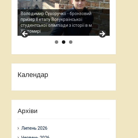
Анаста
зовий
Всеукр
ї
Остап Кардаш - бронзовий призер ІІ етапу
науково
ї в м.
Всеукраїнської студентської олімпади з
проход
історії в м. Житомирі
Календар
Архіви
Липень 2026
Червень 2026