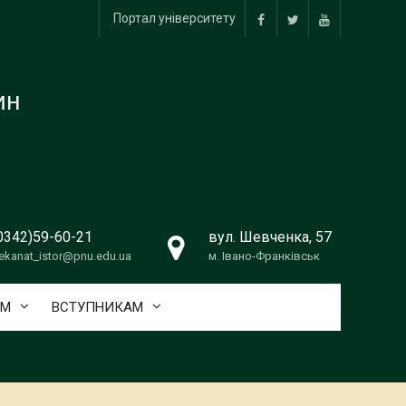
Портал університету
facebook
twitter
youtube
ин
0342)59-60-21
вул. Шевченка, 57
ekanat_istor@pnu.edu.ua
м. Івано-Франківськ
АМ
ВСТУПНИКАМ