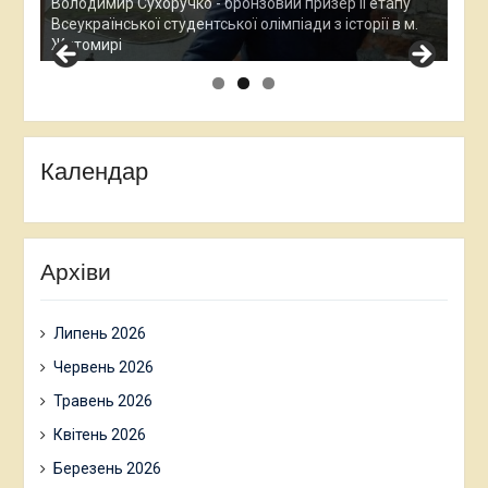
Все
у
Остап Кардаш - бронзовий призер ІІ етапу
дос
м.
Всеукраїнської студентської олімпади з історії в м.
Хме
Житомирі
Календар
Архіви
Липень 2026
Червень 2026
Травень 2026
Квітень 2026
Березень 2026