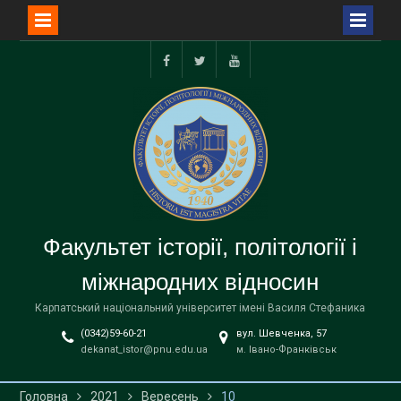
Перейти
до
facebook
twitter
youtube
вмісту
Факультет історії, політології і
міжнародних відносин
Карпатський національний університет імені Василя Стефаника
(0342)59-60-21
вул. Шевченка, 57
dekanat_istor@pnu.edu.ua
м. Івано-Франківськ
Головна
2021
Вересень
10