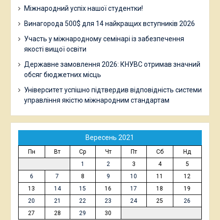
Міжнародний успіх нашої студентки!
Винагорода 500$ для 14 найкращих вступників 2026
Участь у міжнародному семінарі із забезпечення
якості вищої освіти
Державне замовлення 2026: КНУВС отримав значний
обсяг бюджетних місць
Університет успішно підтвердив відповідність системи
управління якістю міжнародним стандартам
Вересень 2021
Пн
Вт
Ср
Чт
Пт
Сб
Нд
1
2
3
4
5
6
7
8
9
10
11
12
13
14
15
16
17
18
19
20
21
22
23
24
25
26
27
28
29
30