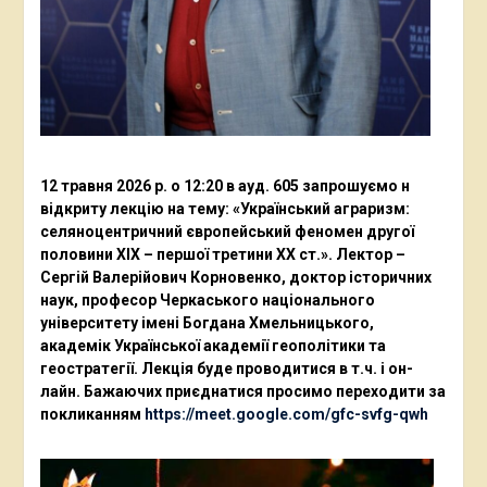
12 травня 2026 р. о 12:20 в ауд. 605 запрошуємо н
відкриту лекцію на тему: «Український аграризм:
селяноцентричний європейський феномен другої
половини ХІХ – першої третини ХХ ст.». Лектор –
Сергій Валерійович Корновенко, доктор історичних
наук, професор Черкаського національного
університету імені Богдана Хмельницького,
академік Української академії геополітики та
геостратегії. Лекція буде проводитися в т.ч. і он-
лайн. Бажаючих приєднатися просимо переходити за
покликанням
https://meet.google.com/gfc-svfg-qwh