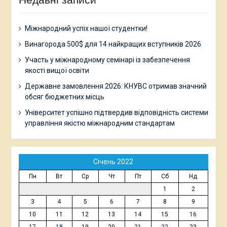
Міжнародний успіх нашої студентки!
Винагорода 500$ для 14 найкращих вступників 2026
Участь у міжнародному семінарі із забезпечення
якості вищої освіти
Державне замовлення 2026: КНУВС отримав значний
обсяг бюджетних місць
Університет успішно підтвердив відповідність системи
управління якістю міжнародним стандартам
Січень 2022
Пн
Вт
Ср
Чт
Пт
Сб
Нд
1
2
3
4
5
6
7
8
9
10
11
12
13
14
15
16