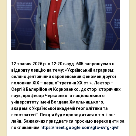
12 травня 2026 р. о 12:20 в ауд. 605 запрошуємо н
відкриту лекцію на тему: «Український аграризм:
селяноцентричний європейський феномен другої
половини ХІХ – першої третини ХХ ст.». Лектор –
Сергій Валерійович Корновенко, доктор історичних
наук, професор Черкаського національного
університету імені Богдана Хмельницького,
академік Української академії геополітики та
геостратегії. Лекція буде проводитися в т.ч. і он-
лайн. Бажаючих приєднатися просимо переходити за
покликанням
https://meet.google.com/gfc-svfg-qwh