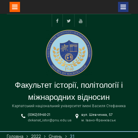
Перейти
до
facebook
twitter
youtube
вмісту
Факультет історії, політології і
міжнародних відносин
Карпатський національний університет імені Василя Стефаника
(0342)59-60-21
вул. Шевченка, 57
dekanat_istor@pnu.edu.ua
м. Івано-Франківськ
Головна
2022
Січень
31