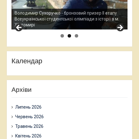
Ана
Все
у
Остап Кардаш - бронзовий призер ІІ етапу
дос
м.
Всеукраїнської студентської олімпади з історії в м.
Хме
Житомирі
Календар
Архіви
Липень 2026
Червень 2026
Травень 2026
Квітень 2026