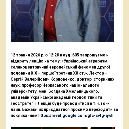
12 травня 2026 р. о 12:20 в ауд. 605 запрошуємо н
відкриту лекцію на тему: «Український аграризм:
селяноцентричний європейський феномен другої
половини ХІХ – першої третини ХХ ст.». Лектор –
Сергій Валерійович Корновенко, доктор історичних
наук, професор Черкаського національного
університету імені Богдана Хмельницького,
академік Української академії геополітики та
геостратегії. Лекція буде проводитися в т.ч. і он-
лайн. Бажаючих приєднатися просимо переходити за
покликанням
https://meet.google.com/gfc-svfg-qwh