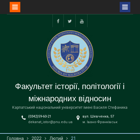
Перейти
до
facebook
twitter
youtube
вмісту
Факультет історії, політології і
міжнародних відносин
Карпатський національний університет імені Василя Стефаника
(0342)59-60-21
вул. Шевченка, 57
dekanat_istor@pnu.edu.ua
м. Івано-Франківськ
Головна
2022
Лютий
21