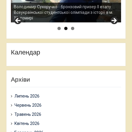
Ан
Вс
пу
Остап Кардаш - бронзовий призер ІІ етапу
до
 м.
Всеукраїнської студентської олімпади з історії в м.
Хм
Житомирі
Календар
Архіви
Липень 2026
Червень 2026
Травень 2026
Квітень 2026