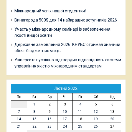
Міжнародний успіх нашої студентки!
Винагорода 500$ для 14 найкращих вступників 2026
Участь у міжнародному семінарі із забезпечення
якості вищої освіти
Державне замовлення 2026: КНУВС отримав значний
обсяг бюджетних місць
Університет успішно підтвердив відповідність системи
управління якістю міжнародним стандартам
Лютий 2022
Пн
Вт
Ср
Чт
Пт
Сб
Нд
1
2
3
4
5
6
7
8
9
10
11
12
13
14
15
16
17
18
19
20
21
22
23
24
25
26
27