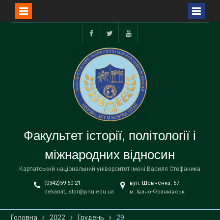
Перейти
до
facebook
twitter
youtube
вмісту
Факультет історії, політології і
міжнародних відносин
Карпатський національний університет імені Василя Стефаника
(0342)59-60-21
вул. Шевченка, 57
dekanat_istor@pnu.edu.ua
м. Івано-Франківськ
Головна
2022
Грудень
29