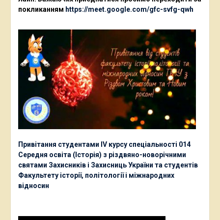
покликанням
https://meet.google.com/gfc-svfg-qwh
Привітання студентами ІV курсу спеціальності 014
Середня освіта (Історія) з різдвяно-новорічними
святами Захисників і Захисниць України та студентів
Факультету історії, політології і міжнародних
відносин