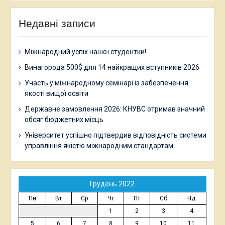
Недавні записи
Міжнародний успіх нашої студентки!
Винагорода 500$ для 14 найкращих вступників 2026
Участь у міжнародному семінарі із забезпечення
якості вищої освіти
Державне замовлення 2026: КНУВС отримав значний
обсяг бюджетних місць
Університет успішно підтвердив відповідність системи
управління якістю міжнародним стандартам
Грудень 2022
Пн
Вт
Ср
Чт
Пт
Сб
Нд
1
2
3
4
5
6
7
8
9
10
11