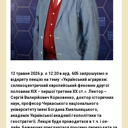
12 травня 2026 р. о 12:20 в ауд. 605 запрошуємо н
відкриту лекцію на тему: «Український аграризм:
селяноцентричний європейський феномен другої
половини ХІХ – першої третини ХХ ст.». Лектор –
Сергій Валерійович Корновенко, доктор історичних
наук, професор Черкаського національного
університету імені Богдана Хмельницького,
академік Української академії геополітики та
геостратегії. Лекція буде проводитися в т.ч. і он-
лайн. Бажаючих приєднатися просимо переходити за