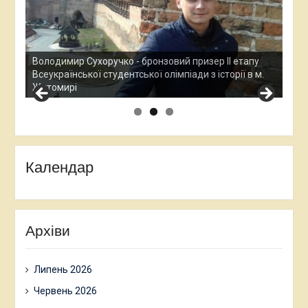
тапу
Остап Кардаш - бронзовий призер ІІ етапу
 в м.
Всеукраїнської студентської олімпади з історії в м.
Житомирі
Календар
Архіви
Липень 2026
Червень 2026