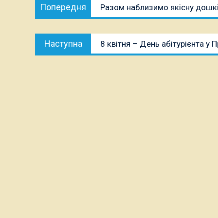
Попередня
Попередня
Разом наблизимо якісну дошкіл
записів
публікація:
Наступна
Наступна
8 квітня – День абітурієнта у
публікація: