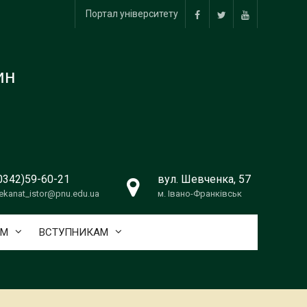
Портал університету
facebook
twitter
youtube
ин
0342)59-60-21
вул. Шевченка, 57
ekanat_istor@pnu.edu.ua
м. Івано-Франківськ
АМ
ВСТУПНИКАМ