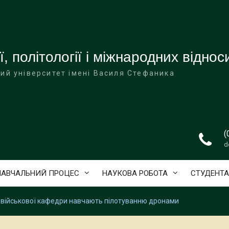
ї, політології і міжнародних віднос
ий університет імені Василя Стефаника
(
d
НАВЧАЛЬНИЙ ПРОЦЕС
НАУКОВА РОБОТА
СТУДЕНТ
 військової кафедри навчають пілотуванню дронами