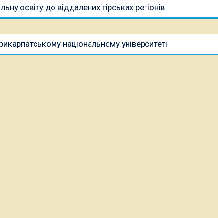
ьну освіту до віддалених гірських регіонів
 Прикарпатському національному університеті