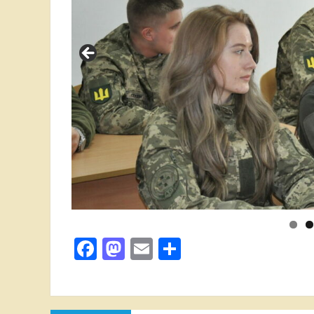
Facebook
Mastodon
Email
Поділитися
Навігація