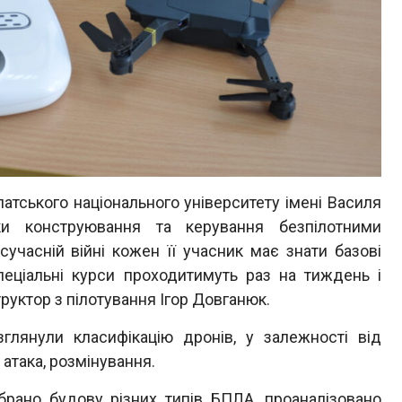
ського національного університету імені Василя
и конструювання та керування безпілотними
учасній війні кожен її учасник має знати базові
пеціальні курси проходитимуть раз на тиждень і
труктор з пілотування Ігор Довганюк.
нули класифікацію дронів, у залежності від
 атака, розмінування.
ано будову різних типів БПЛА, проаналізовано