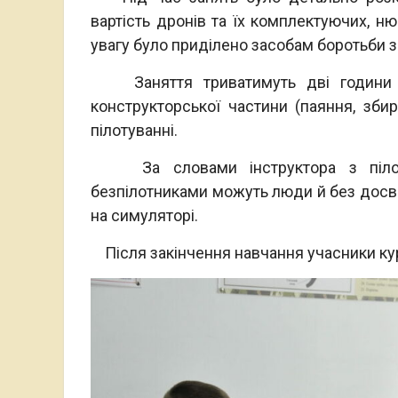
вартість дронів та їх комплектуючих, ню
увагу було приділено засобам боротьби з 
Заняття триватимуть дві години на 
конструкторської частини (паяння, зби
пілотуванні.
За словами інструктора з пілотув
безпілотниками можуть люди й без досві
на симуляторі.
Після закінчення навчання учасники кур