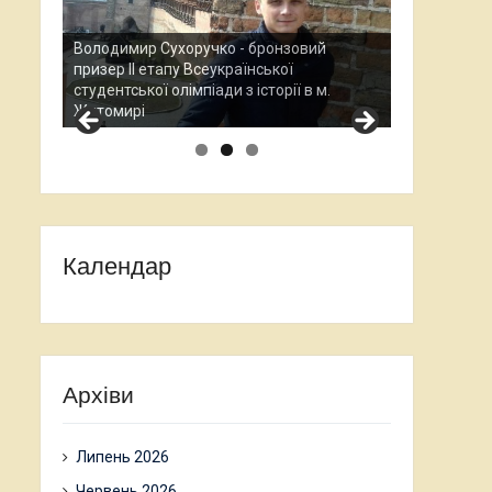
Анастасія П
й
Всеукраїнсь
Остап Кардаш - бронзовий призер ІІ етапу
науково-дос
.
Всеукраїнської студентської олімпади з
проходив у
історії в м. Житомирі
Календар
Архіви
Липень 2026
Червень 2026