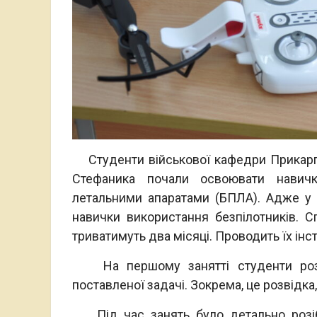
Студенти військової кафедри Прикарпат
Стефаника почали освоювати навичк
летальними апаратами (БПЛА). Адже у с
навички використання безпілотників. С
триватимуть два місяці. Проводить їх інс
На першому занятті студенти розгля
поставленої задачі. Зокрема, це розвідка,
Під час занять було детально розібр