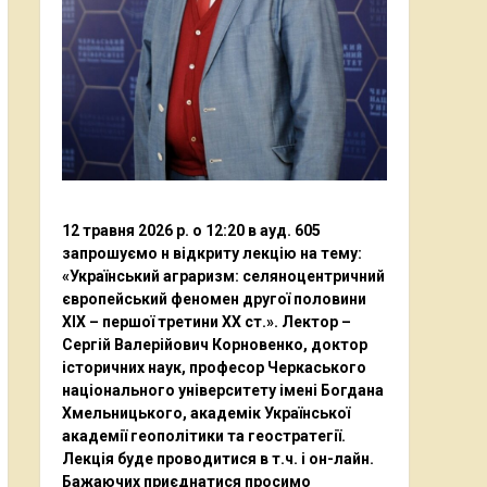
12 травня 2026 р. о 12:20 в ауд. 605
запрошуємо н відкриту лекцію на тему:
«Український аграризм: селяноцентричний
європейський феномен другої половини
ХІХ – першої третини ХХ ст.». Лектор –
Сергій Валерійович Корновенко, доктор
історичних наук, професор Черкаського
національного університету імені Богдана
Хмельницького, академік Української
академії геополітики та геостратегії.
Лекція буде проводитися в т.ч. і он-лайн.
Бажаючих приєднатися просимо