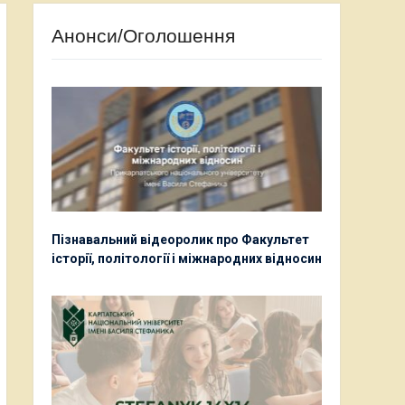
Анонси/Оголошення
Пізнавальний відеоролик про Факультет
історії, політології і міжнародних відносин