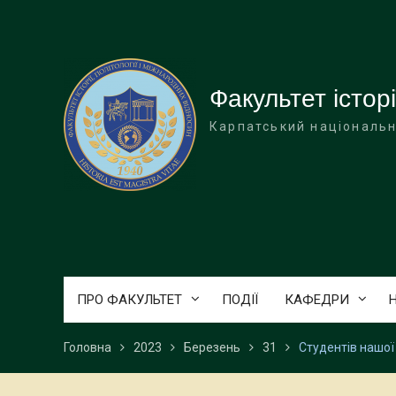
Перейти
до
вмісту
Факультет історі
Карпатський національн
ПРО ФАКУЛЬТЕТ
ПОДІЇ
КАФЕДРИ
Головна
2023
Березень
31
Студентів нашої