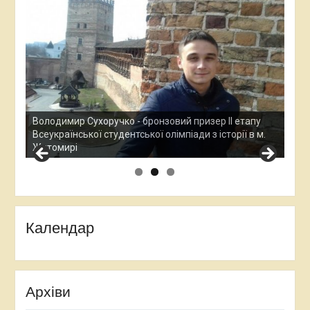
Ана
Все
у
Остап Кардаш - бронзовий призер ІІ етапу
дос
м.
Всеукраїнської студентської олімпади з історії в м.
Хме
Житомирі
Календар
Архіви