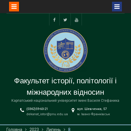
Перейти
до
facebook
twitter
youtube
вмісту
Факультет історії, політології і
міжнародних відносин
Карпатський національний університет імені Василя Стефаника
(0342)59-60-21
вул. Шевченка, 57
dekanat_istor@pnu.edu.ua
м. Івано-Франківськ
Головна
2023
Липень
8