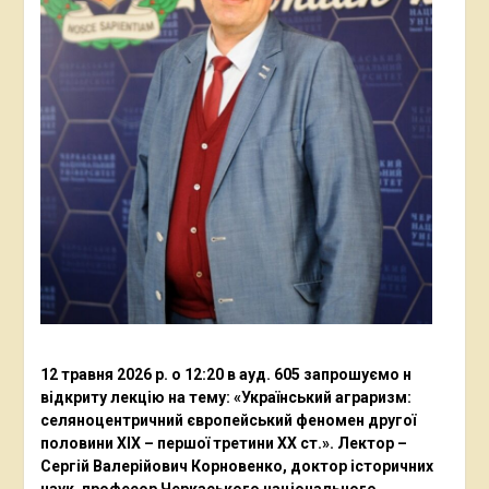
12 травня 2026 р. о 12:20 в ауд. 605 запрошуємо н
відкриту лекцію на тему: «Український аграризм:
селяноцентричний європейський феномен другої
половини ХІХ – першої третини ХХ ст.». Лектор –
Сергій Валерійович Корновенко, доктор історичних