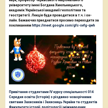
наук, професор Черкаського національного
університету імені Богдана Хмельницького,
академік Української академії геополітики та
геостратегії. Лекція буде проводитися в т.ч. і он-
лайн. Бажаючих приєднатися просимо переходити за
покликанням
https://meet.google.com/gfc-svfg-qwh
Привітання студентами ІV курсу спеціальності 014
Середня освіта (Історія) з різдвяно-новорічними
святами Захисників і Захисниць України та студентів
Факультету історії, політології і міжнародних