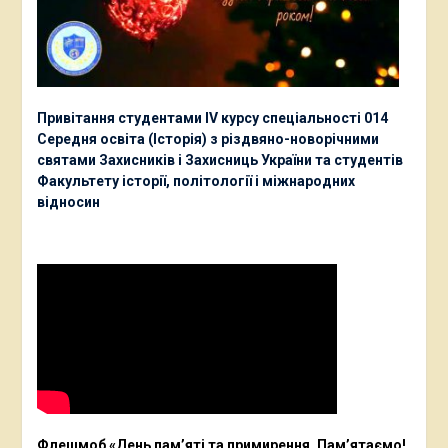
Привітання студентами ІV курсу спеціальності 014
Середня освіта (Історія) з різдвяно-новорічними
святами Захисників і Захисниць України та студентів
Факультету історії, політології і міжнародних
відносин
Флешмоб «День пам’яті та примирення. Пам’ятаємо!