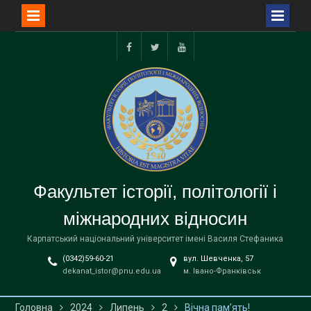
Перейти
до
facebook
twitter
youtube
вмісту
Факультет історії, політології і
міжнародних відносин
Карпатський національний університет імені Василя Стефаника
(0342)59-60-21
вул. Шевченка, 57
dekanat_istor@pnu.edu.ua
м. Івано-Франківськ
Головна
2024
Липень
2
Вічна пам’ять!