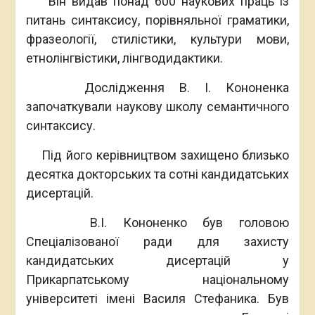
Він видав понад 600 наукових праць із
питань синтаксису, порівняльної граматики,
фразеології, стилістики, культури мови,
етнолінгвістики, лінгводидактики.
Дослідження В. І. Кононенка
започаткували наукову школу семантичного
синтаксису.
Під його керівництвом захищено близько
десятка докторських та сотні кандидатських
дисертацій.
В.І. Кононенко був головою
Спеціалізованої ради для захисту
кандидатських дисертацій у
Прикарпатському національному
університеті імені Василя Стефаника. Був