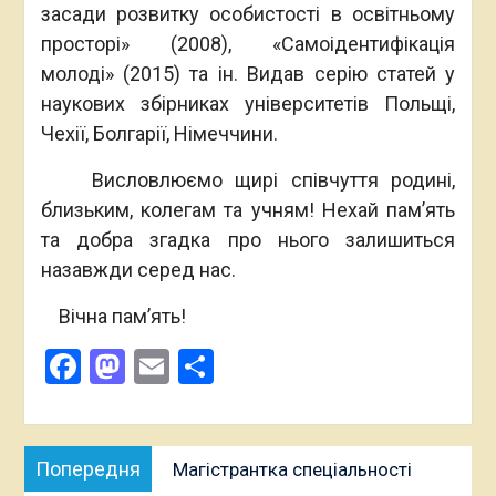
засади розвитку особистості в освітньому
просторі» (2008), «Самоідентифікація
молоді» (2015) та ін. Видав серію статей у
наукових збірниках університетів Польщі,
Чехії, Болгарії, Німеччини.
Висловлюємо щирі співчуття родині,
близьким, колегам та учням! Нехай пам’ять
та добра згадка про нього залишиться
назавжди серед нас.
Вічна пам’ять!
Facebook
Mastodon
Email
Поділитися
Навігація
Попередня
Попередня
Магістрантка спеціальності
записів
публікація: