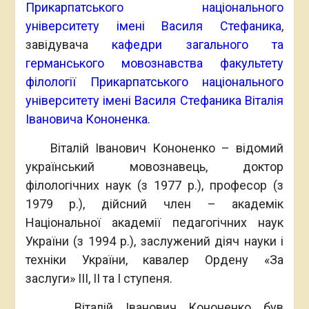
Прикарпатського національного
університету імені Василя Стефаника
,
завідувача
кафедри загального та
германського мовознавства
факультету
філології
Прикарпатського національного
університету імені Василя Стефаника
Віталія
Івановича Кононенка
.
Віталій Іванович Кононенко – відомий
український мовознавець, доктор
філологічних наук (з 1977 р.), професор (з
1979 р.), дійсний член – академік
Національної академії педагогічних наук
України (з 1994 р.), заслужений діяч науки і
техніки України, кавалер Ордену «За
заслуги» ІІІ, ІІ та І ступеня.
Віталій Іванович Кононенко був