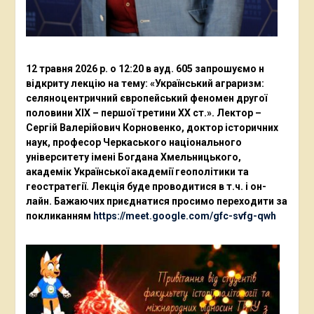
12 травня 2026 р. о 12:20 в ауд. 605 запрошуємо н
відкриту лекцію на тему: «Український аграризм:
селяноцентричний європейський феномен другої
половини ХІХ – першої третини ХХ ст.». Лектор –
Сергій Валерійович Корновенко, доктор історичних
наук, професор Черкаського національного
університету імені Богдана Хмельницького,
академік Української академії геополітики та
геостратегії. Лекція буде проводитися в т.ч. і он-
лайн. Бажаючих приєднатися просимо переходити за
покликанням
https://meet.google.com/gfc-svfg-qwh