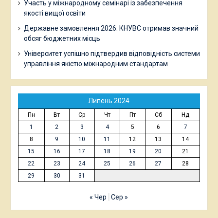
Участь у міжнародному семінарі із забезпечення
якості вищої освіти
Державне замовлення 2026: КНУВС отримав значний
обсяг бюджетних місць
Університет успішно підтвердив відповідність системи
управління якістю міжнародним стандартам
Липень 2024
Пн
Вт
Ср
Чт
Пт
Сб
Нд
1
2
3
4
5
6
7
8
9
10
11
12
13
14
15
16
17
18
19
20
21
22
23
24
25
26
27
28
29
30
31
« Чер
Сер »