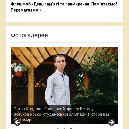
Флешмоб «День пам’яті та примирення. Пам’ятаємо!
Перемагаємо!»
Фотогалерея
Ана
Все
у
Остап Кардаш - бронзовий призер ІІ етапу
дос
м.
Всеукраїнської студентської олімпади з історії в м.
Хме
Житомирі