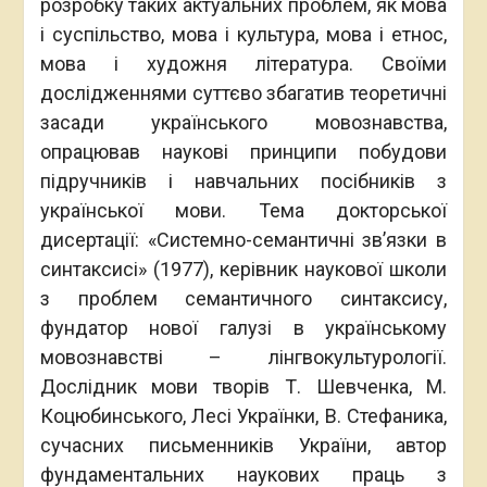
розробку таких актуальних проблем, як мова
і суспільство, мова і культура, мова і етнос,
мова і художня література. Своїми
дослідженнями суттєво збагатив теоретичні
засади українського мовознавства,
опрацював наукові принципи побудови
підручників і навчальних посібників з
української мови. Тема докторської
дисертації: «Системно-семантичні зв’язки в
синтаксисі» (1977), керівник наукової школи
з проблем семантичного синтаксису,
фундатор нової галузі в українському
мовознавстві – лінгвокультурології.
Дослідник мови творів Т. Шевченка, М.
Коцюбинського, Лесі Українки, В. Стефаника,
сучасних письменників України, автор
фундаментальних наукових праць з