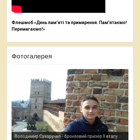
Флешмоб «День пам’яті та примирення. Пам’ятаємо!
Перемагаємо!»
Фотогалерея
Ана
Все
у
Остап Кардаш - бронзовий призер ІІ етапу