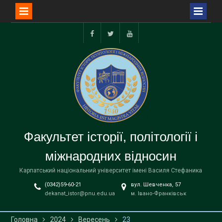
Перейти
до
facebook
twitter
youtube
вмісту
Факультет історії, політології і
міжнародних відносин
Карпатський національний університет імені Василя Стефаника
(0342)59-60-21
вул. Шевченка, 57
dekanat_istor@pnu.edu.ua
м. Івано-Франківськ
Головна
2024
Вересень
23