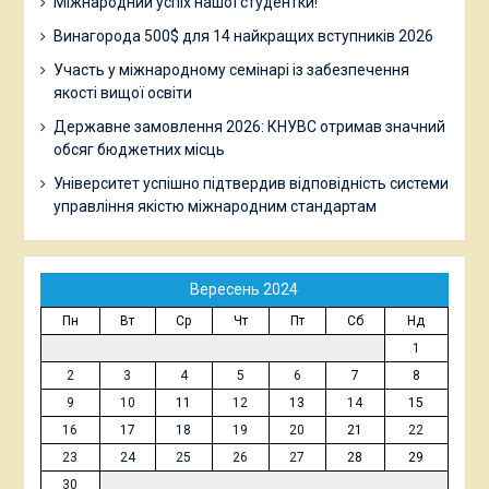
Міжнародний успіх нашої студентки!
Винагорода 500$ для 14 найкращих вступників 2026
Участь у міжнародному семінарі із забезпечення
якості вищої освіти
Державне замовлення 2026: КНУВС отримав значний
обсяг бюджетних місць
Університет успішно підтвердив відповідність системи
управління якістю міжнародним стандартам
Вересень 2024
Пн
Вт
Ср
Чт
Пт
Сб
Нд
1
2
3
4
5
6
7
8
9
10
11
12
13
14
15
16
17
18
19
20
21
22
23
24
25
26
27
28
29
30