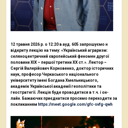
12 травня 2026 р. о 12:20 в ауд. 605 запрошуємо н
відкриту лекцію на тему: «Український аграризм:
селяноцентричний європейський феномен другої
половини ХІХ – першої третини ХХ ст.». Лектор –
Сергій Валерійович Корновенко, доктор історичних
наук, професор Черкаського національного
університету імені Богдана Хмельницького,
академік Української академії геополітики та
геостратегії. Лекція буде проводитися в т.ч. і он-
лайн. Бажаючих приєднатися просимо переходити за
покликанням
https://meet.google.com/gfc-svfg-qwh