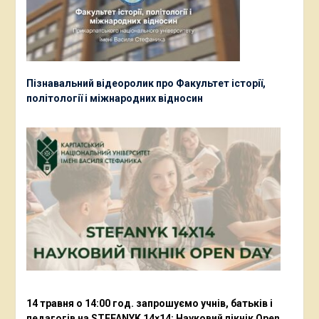
Пізнавальний відеоролик про Факультет історії,
політології і міжнародних відносин
14 травня о 14:00 год. запрошуємо учнів, батьків і
педагогів на STEFANYK 14×14: Науковий пікнік Open