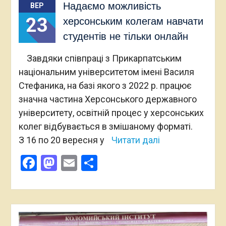
Надаємо можливість
ВЕР
23
херсонським колегам навчати
студентів не тільки онлайн
Завдяки співпраці з Прикарпатським
національним університетом імені Василя
Стефаника, на базі якого з 2022 р. працює
значна частина Херсонського державного
університету, освітній процес у херсонських
колег відбувається в змішаному форматі.
З 16 по 20 вересня у
Читати далі
Facebook
Mastodon
Email
Поділитися