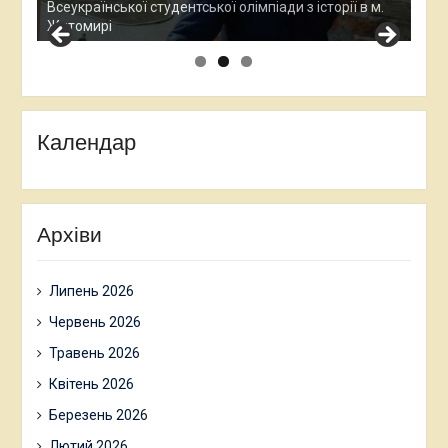
дос
м.
Всеукраїнської студентської олімпади з історії в м.
Хме
Житомирі
Календар
Архіви
Липень 2026
Червень 2026
Травень 2026
Квітень 2026
Березень 2026
Лютий 2026