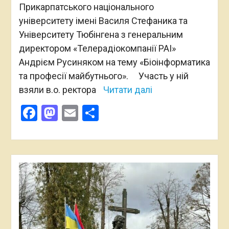
Прикарпатського національного
університету імені Василя Стефаника та
Університету Тюбінгена з генеральним
директором «Телерадіокомпанії РАІ»
Андрієм Русиняком на тему «Біоінформатика
та професії майбутнього». Участь у ній
взяли в.о. ректора
Читати далі
Facebook
Mastodon
Email
Поділитися