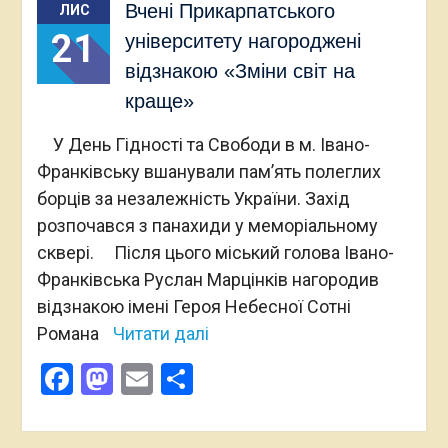
Вчені Прикарпатського
ЛИС
21
університету нагороджені
відзнакою «Зміни світ на
краще»
У День Гідності та Свободи в м. Івано-
Франківську вшанували пам’ять полеглих
борців за незалежність України. Захід
розпочався з панахиди у меморіальному
сквері. Після цього міський голова Івано-
Франківська Руслан Марцінків нагородив
відзнакою імені Героя Небесної Сотні
Романа
Читати далі
Facebook
Mastodon
Email
Поділитися