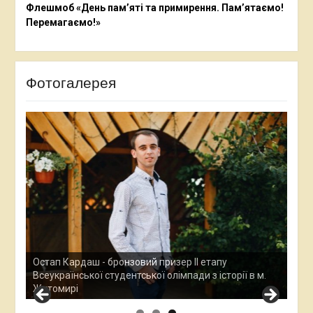
Флешмоб «День пам’яті та примирення. Пам’ятаємо!
Перемагаємо!»
Фотогалерея
Ана
Все
у
Остап Кардаш - бронзовий призер ІІ етапу
дос
м.
Всеукраїнської студентської олімпади з історії в м.
Хме
Житомирі