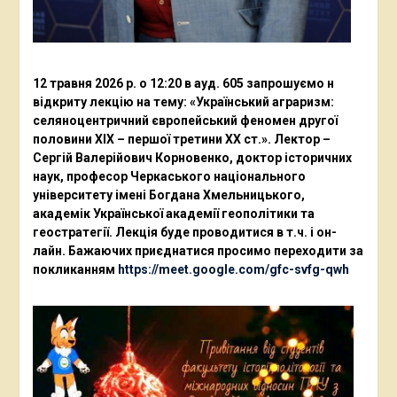
12 травня 2026 р. о 12:20 в ауд. 605 запрошуємо н
відкриту лекцію на тему: «Український аграризм:
селяноцентричний європейський феномен другої
половини ХІХ – першої третини ХХ ст.». Лектор –
Сергій Валерійович Корновенко, доктор історичних
наук, професор Черкаського національного
університету імені Богдана Хмельницького,
академік Української академії геополітики та
геостратегії. Лекція буде проводитися в т.ч. і он-
лайн. Бажаючих приєднатися просимо переходити за
покликанням
https://meet.google.com/gfc-svfg-qwh