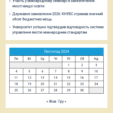
Участь у міжнародному семінарі із забезпечення
якості вищої освіти
Державне замовлення 2026: КНУВС отримав значний
обсяг бюджетних місць
Університет успішно підтвердив відповідність системи
управління якістю міжнародним стандартам
Листопад 2024
Пн
Вт
Ср
Чт
Пт
Сб
Нд
1
2
3
4
5
6
7
8
9
10
11
12
13
14
15
16
17
18
19
20
21
22
23
24
25
26
27
28
29
30
« Жов
Гру »