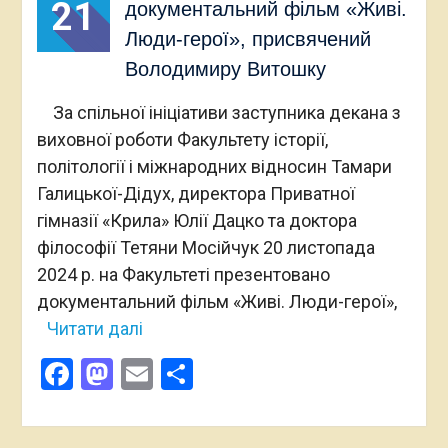
21
документальний фільм «Живі.
Люди-герої», присвячений
Володимиру Витошку
За спільної ініціативи заступника декана з
виховної роботи Факультету історії,
політології і міжнародних відносин Тамари
Галицької-Дідух, директора Приватної
гімназії «Крила» Юлії Дацко та доктора
філософії Тетяни Мосійчук 20 листопада
2024 р. на Факультеті презентовано
документальний фільм «Живі. Люди-герої»,
Читати далі
Facebook
Mastodon
Email
Поділитися