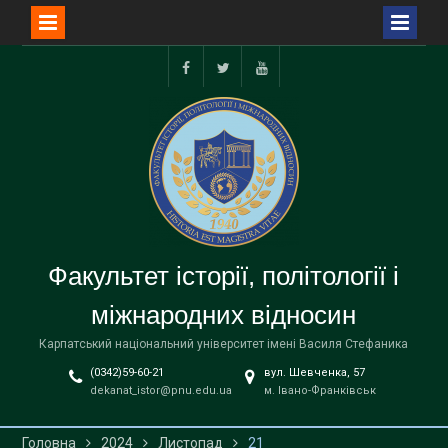
Перейти
до
facebook
twitter
youtube
вмісту
Факультет історії, політології і
міжнародних відносин
Карпатський національний університет імені Василя Стефаника
(0342)59-60-21
вул. Шевченка, 57
dekanat_istor@pnu.edu.ua
м. Івано-Франківськ
Головна
2024
Листопад
21