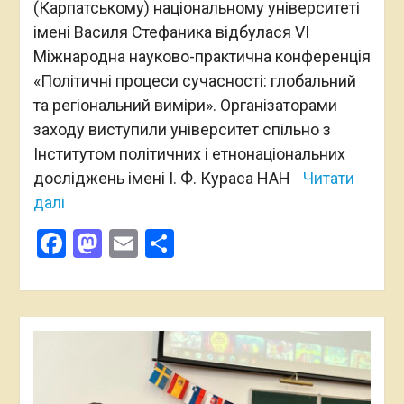
(Карпатському) національному університеті
імені Василя Стефаника відбулася VI
Міжнародна науково-практична конференція
«Політичні процеси сучасності: глобальний
та регіональний виміри». Організаторами
заходу виступили університет спільно з
Інститутом політичних і етнонаціональних
досліджень імені І. Ф. Кураса НАН
Читати
далі
Facebook
Mastodon
Email
Поділитися