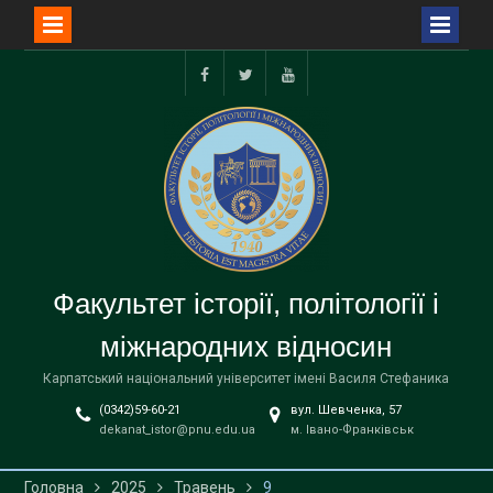
Перейти
до
facebook
twitter
youtube
вмісту
Факультет історії, політології і
міжнародних відносин
Карпатський національний університет імені Василя Стефаника
(0342)59-60-21
вул. Шевченка, 57
dekanat_istor@pnu.edu.ua
м. Івано-Франківськ
Головна
2025
Травень
9