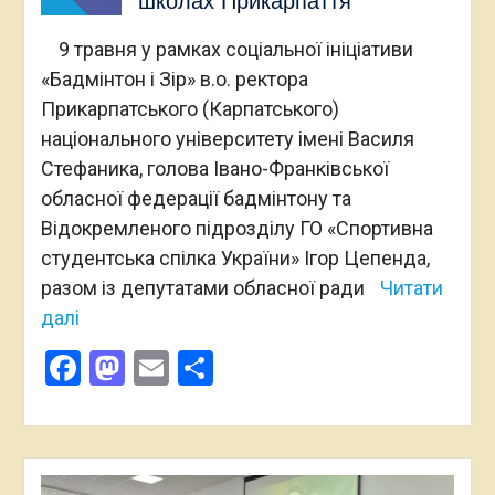
школах Прикарпаття
9 травня у рамках соціальної ініціативи
«Бадмінтон і Зір» в.о. ректора
Прикарпатського (Карпатського)
національного університету імені Василя
Стефаника, голова Івано-Франківської
обласної федерації бадмінтону та
Відокремленого підрозділу ГО «Спортивна
студентська спілка України» Ігор Цепенда,
разом із депутатами обласної ради
Читати
далі
Facebook
Mastodon
Email
Поділитися