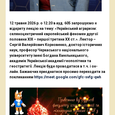
12 травня 2026 р. о 12:20 в ауд. 605 запрошуємо н
відкриту лекцію на тему: «Український аграризм:
селяноцентричний європейський феномен другої
половини ХІХ – першої третини ХХ ст.». Лектор –
Сергій Валерійович Корновенко, доктор історичних
наук, професор Черкаського національного
університету імені Богдана Хмельницького,
академік Української академії геополітики та
геостратегії. Лекція буде проводитися в т.ч. і он-
лайн. Бажаючих приєднатися просимо переходити за
покликанням
https://meet.google.com/gfc-svfg-qwh