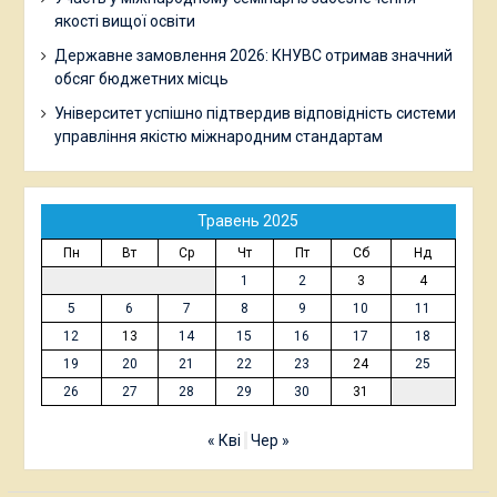
якості вищої освіти
Державне замовлення 2026: КНУВС отримав значний
обсяг бюджетних місць
Університет успішно підтвердив відповідність системи
управління якістю міжнародним стандартам
Травень 2025
Пн
Вт
Ср
Чт
Пт
Сб
Нд
1
2
3
4
5
6
7
8
9
10
11
12
13
14
15
16
17
18
19
20
21
22
23
24
25
26
27
28
29
30
31
« Кві
Чер »