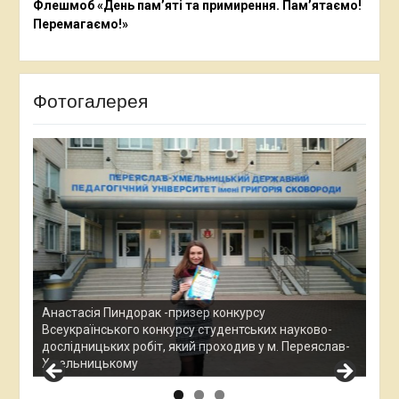
Флешмоб «День пам’яті та примирення. Пам’ятаємо!
Перемагаємо!»
Фотогалерея
Анастасія Пиндорак -призер конкурсу
Всеукраїнського конкурсу студентських науково-
Вол
дослідницьких робіт, який проходив у м. Переяслав-
Всеу
.
Хмельницькому
Жит