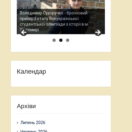
Анаста
зовий
Всеукр
ї
Остап Кардаш - бронзовий призер ІІ етапу
науков
ії в м.
Всеукраїнської студентської олімпади з
прохо
історії в м. Житомирі
Календар
Архіви
Липень 2026
Червень 2026