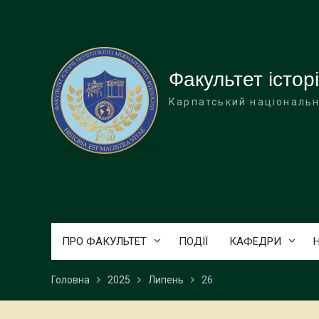
Перейти
до
вмісту
Факультет історі
Карпатський національн
ПРО ФАКУЛЬТЕТ
ПОДІЇ
КАФЕДРИ
Головна
2025
Липень
26