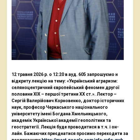
12 травня 2026 р. о 12:20 в ауд. 605 запрошуємо н
відкриту лекцію на тему: «Український аграризм:
селяноцентричний європейський феномен другої
половини ХІХ – першої третини ХХ ст.». Лектор –
Сергій Валерійович Корновенко, доктор історичних
наук, професор Черкаського національного
університету імені Богдана Хмельницького,
академік Української академії геополітики та
геостратегії. Лекція буде проводитися в т.ч. і он-
лайн. Бажаючих приєднатися просимо переходити за
покликанням
https://meet.google.com/gfc-svfg-qwh