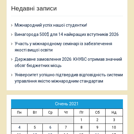
Недавні записи
Міжнародний успіх нашої студентки!
Винагорода 500$ для 14 найкращих вступників 2026
Участь у міжнародному семінарі із забезпечення
якості вищої освіти
Державне замовлення 2026: КНУВС отримав значний
обсяг бюджетних місць
Університет успішно підтвердив відповідність системи
управління якістю міжнародним стандартам
Січень 2021
Пн
Вт
Ср
Чт
Пт
Сб
Нд
1
2
3
4
5
6
7
8
9
10