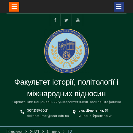
Перейти
до
facebook
twitter
youtube
вмісту
Факультет історії, політології і
міжнародних відносин
Карпатський національний університет імені Василя Стефаника
(0342)59-60-21
вул. Шевченка, 57
dekanat_istor@pnu.edu.ua
м. Івано-Франківськ
Головна
2021
Січень
12