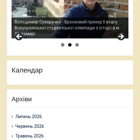
Ана
Все
у
Остап Кардаш - бронзовий призер ІІ етапу
дос
 м.
Всеукраїнської студентської олімпади з історії в м.
Хм
Житомирі
Календар
Архіви
Липень 2026
Червень 2026
Травень 2026