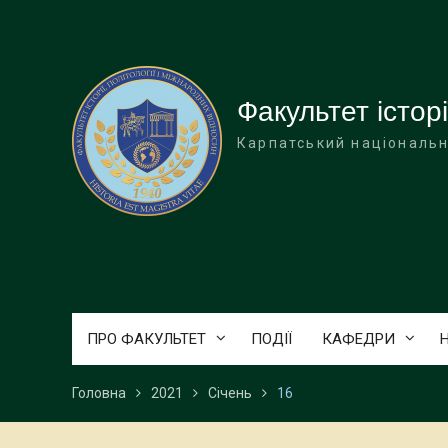
Перейти
до
вмісту
Факультет історі
Карпатський національн
ПРО ФАКУЛЬТЕТ
ПОДІЇ
КАФЕДРИ
Головна
2021
Січень
16