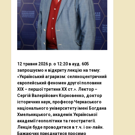
12 травня 2026 р. о 12:20 в ауд. 605
запрошуємо н відкриту лекцію на тему:
«Український аграризм: селяноцентричний
європейський феномен другої половини
ХІХ – першої третини ХХ ст.». Лектор –
Сергій Валерійович Корновенко, доктор
історичних наук, професор Черкаського
національного університету імені Богдана
Хмельницького, академік Української
академії геополітики та геостратегії.
Лекція буде проводитися в т.ч. і он-лайн.
Бажаючих приєднатися просимо