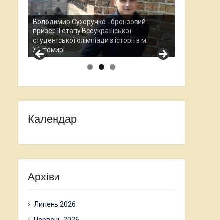
Анаста
зовий
Всеукр
ї
Остап Кардаш - бронзовий призер ІІ етапу
науково
ї в м.
Всеукраїнської студентської олімпади з
проход
історії в м. Житомирі
Календар
Архіви
Липень 2026
Червень 2026