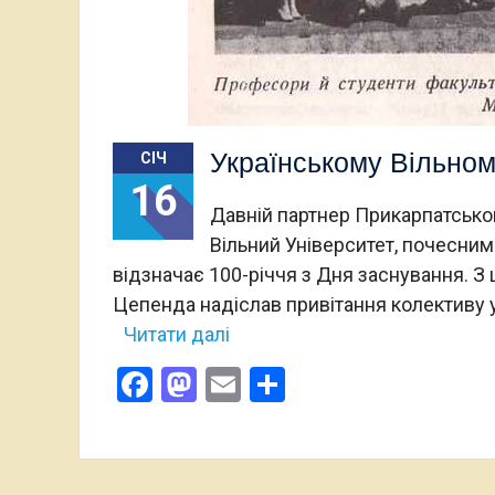
Українському Вільному
СІЧ
16
Давній партнер Прикарпатського
Вільний Університет, почесни
відзначає 100-річчя з Дня заснування. З ц
Цепенда надіслав привітання колективу у
Читати далі
Facebook
Mastodon
Email
Поділитися