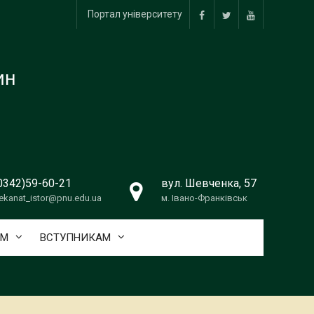
Портал університету
facebook
twitter
youtube
ин
0342)59-60-21
вул. Шевченка, 57
ekanat_istor@pnu.edu.ua
м. Івано-Франківськ
АМ
ВСТУПНИКАМ