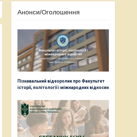
Анонси/Оголошення
Пізнавальний відеоролик про Факультет
історії, політології і міжнародних відносин