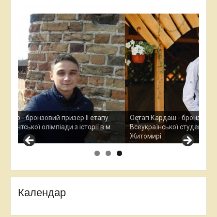
Ана
Все
у
Остап Кардаш - бронзовий призер ІІ етапу
дос
м.
Всеукраїнської студентської олімпади з історії в м.
Хме
Житомирі
Календар