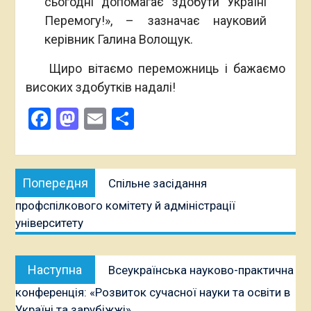
сьогодні допомагає здобути Україні
Перемогу!», – зазначає науковий
керівник Галина Волощук.
Щиро вітаємо переможниць і бажаємо
високих здобутків надалі!
Facebook
Mastodon
Email
Поділитися
Навігація
Попередня
Попередня
Спільне засідання
записів
публікація:
профспілкового комітету й адміністрації
університету
Наступна
Наступна
Всеукраїнська науково-практична
публікація:
конференція: «Розвиток сучасної науки та освіти в
Україні та зарубіжжі»