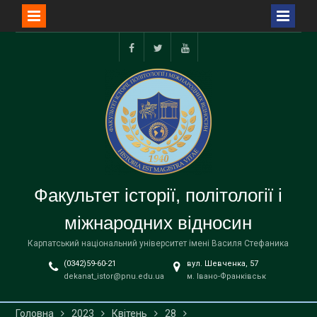
Перейти
до
facebook
twitter
youtube
вмісту
Факультет історії, політології і
міжнародних відносин
Карпатський національний університет імені Василя Стефаника
(0342)59-60-21
вул. Шевченка, 57
dekanat_istor@pnu.edu.ua
м. Івано-Франківськ
Головна
2023
Квітень
28