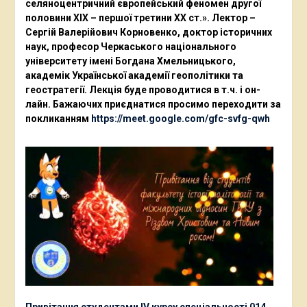
селяноцентричний європейський феномен другої
половини ХІХ – першої третини ХХ ст.». Лектор –
Сергій Валерійович Корновенко, доктор історичних
наук, професор Черкаського національного
університету імені Богдана Хмельницького,
академік Української академії геополітики та
геостратегії. Лекція буде проводитися в т.ч. і он-
лайн. Бажаючих приєднатися просимо переходити за
покликанням
https://meet.google.com/gfc-svfg-qwh