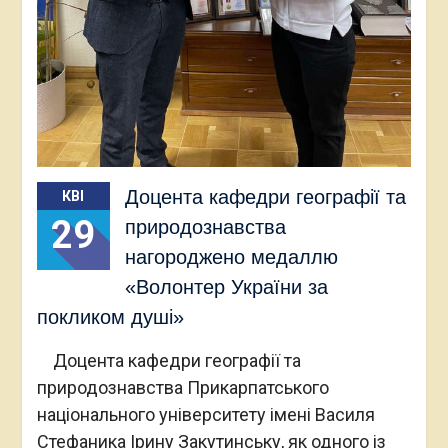
Доцента кафедри географії та
КВІ
29
природознавства
нагороджено медаллю
«Волонтер України за
покликом душі»
Доцента кафедри географії та
природознавства Прикарпатського
національного університету імені Василя
Стефаника Ірину Закутинську, як одного із