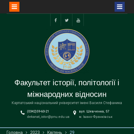
Перейти
до
facebook
twitter
youtube
вмісту
Факультет історії, політології і
міжнародних відносин
Карпатський національний університет імені Василя Стефаника
(0342)59-60-21
вул. Шевченка, 57
dekanat_istor@pnu.edu.ua
м. Івано-Франківськ
Головна
2023
Квітень
29