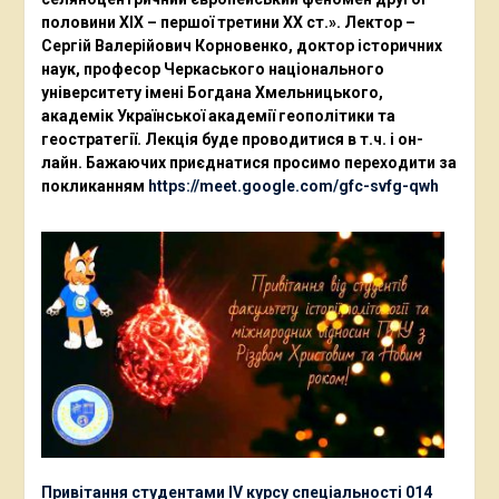
половини ХІХ – першої третини ХХ ст.». Лектор –
Сергій Валерійович Корновенко, доктор історичних
наук, професор Черкаського національного
університету імені Богдана Хмельницького,
академік Української академії геополітики та
геостратегії. Лекція буде проводитися в т.ч. і он-
лайн. Бажаючих приєднатися просимо переходити за
покликанням
https://meet.google.com/gfc-svfg-qwh
Привітання студентами ІV курсу спеціальності 014