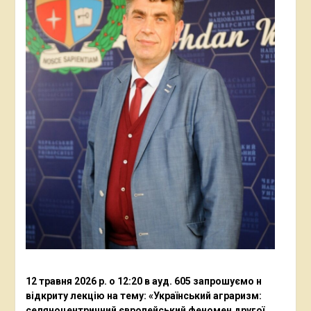
12 травня 2026 р. о 12:20 в ауд. 605 запрошуємо н
відкриту лекцію на тему: «Український аграризм:
селяноцентричний європейський феномен другої