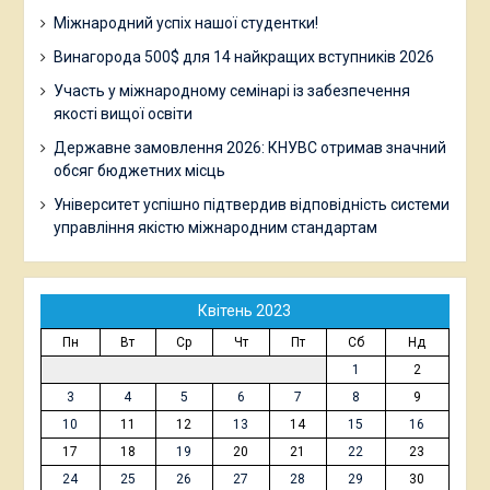
Міжнародний успіх нашої студентки!
Винагорода 500$ для 14 найкращих вступників 2026
Участь у міжнародному семінарі із забезпечення
якості вищої освіти
Державне замовлення 2026: КНУВС отримав значний
обсяг бюджетних місць
Університет успішно підтвердив відповідність системи
управління якістю міжнародним стандартам
Квітень 2023
Пн
Вт
Ср
Чт
Пт
Сб
Нд
1
2
3
4
5
6
7
8
9
10
11
12
13
14
15
16
17
18
19
20
21
22
23
24
25
26
27
28
29
30