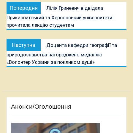
Навігація
Попередня
Попередня
Лілія Гриневич відвідала
записів
публікація:
Прикарпатський та Херсонський університети і
прочитала лекцію студентам
Наступна
Наступна
Доцента кафедри географії та
публікація:
природознавства нагороджено медаллю
«Волонтер України за покликом душі»
Анонси/Оголошення