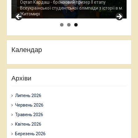
Все
у
Остап Кардаш - бронзовий призер ІІ етапу
дос
м.
Всеукраїнської студентської олімпади з історії в м.
Хме
Житомирі
Календар
Архіви
Липень 2026
Червень 2026
Травень 2026
Квітень 2026
Березень 2026