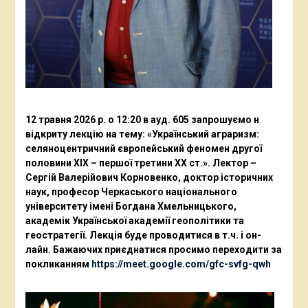
12 травня 2026 р. о 12:20 в ауд. 605 запрошуємо н
відкриту лекцію на тему: «Український аграризм:
селяноцентричний європейський феномен другої
половини ХІХ – першої третини ХХ ст.». Лектор –
Сергій Валерійович Корновенко, доктор історичних
наук, професор Черкаського національного
університету імені Богдана Хмельницького,
академік Української академії геополітики та
геостратегії. Лекція буде проводитися в т.ч. і он-
лайн. Бажаючих приєднатися просимо переходити за
покликанням
https://meet.google.com/gfc-svfg-qwh