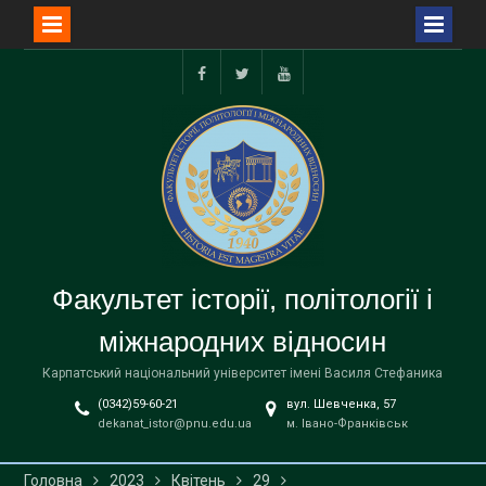
Перейти
до
facebook
twitter
youtube
вмісту
Факультет історії, політології і
міжнародних відносин
Карпатський національний університет імені Василя Стефаника
(0342)59-60-21
вул. Шевченка, 57
dekanat_istor@pnu.edu.ua
м. Івано-Франківськ
Головна
2023
Квітень
29