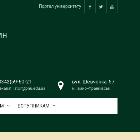
Портал університету
facebook
twitter
youtube
ин
0342)59-60-21
вул. Шевченка, 57
ekanat_istor@pnu.edu.ua
м. Івано-Франківськ
АМ
ВСТУПНИКАМ