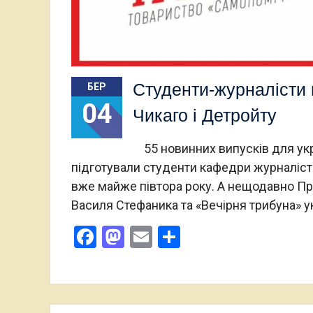
Студенти-журналісти 
БЕР
04
Чикаго і Детройту
55 новинних випусків для укр
підготували студенти кафедри журналіст
вже майже півтора року. А нещодавно Пр
Василя Стефаника та «Вечірня трибуна» у
Facebook
Mastodon
Email
Поділитися