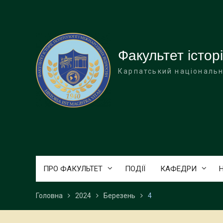
Перейти
до
вмісту
Факультет історі
Карпатський національн
ПРО ФАКУЛЬТЕТ
ПОДІЇ
КАФЕДРИ
Головна
2024
Березень
4