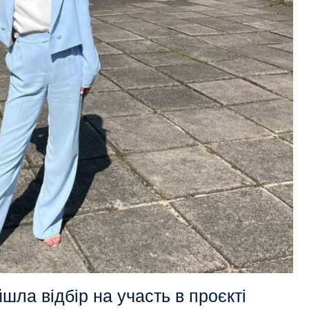
индорак -призер конкурсу
Володимир Сухоручко - бронзовий
кого конкурсу студентських
призер ІІ етапу Всеукраїнської
лідницьких робіт, який
студентської олімпіади з історії в м
м. Переяслав-Хмельницькому
Житомирі
шла відбір на участь в проєкті