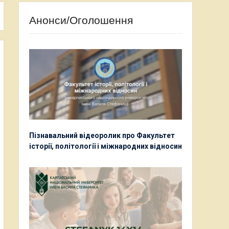
Анонси/Оголошення
Пізнавальний відеоролик про Факультет
історії, політології і міжнародних відносин