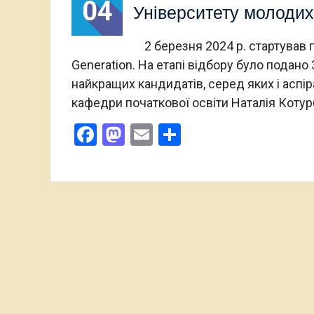
04
Університету молодих
2 березня 2024 р. стартував п
Generation. На етапі відбору було подано 
найкращих кандидатів, серед яких і аспір
кафедри початкової освіти Наталія Коту
Facebook
Mastodon
Email
Поділитися