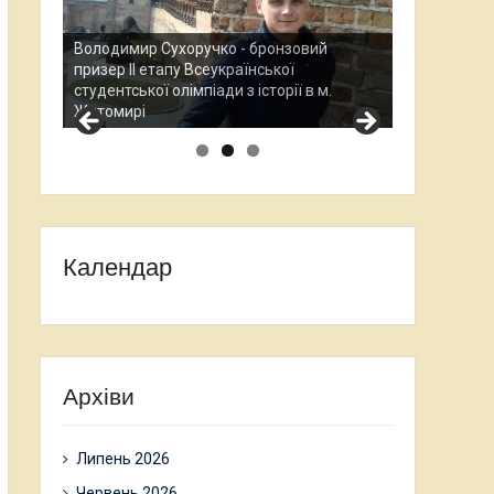
Анастасія П
Всеукраїнсь
Остап Кардаш - бронзовий призер ІІ етапу
науково-дос
.
Всеукраїнської студентської олімпади з
проходив у
історії в м. Житомирі
Календар
Архіви
Липень 2026
Червень 2026