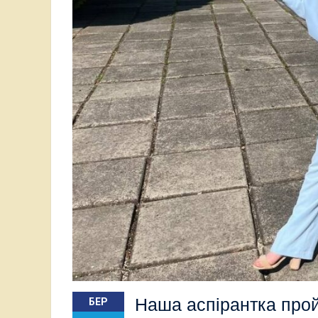
Анастасія П
Всеукраїнсь
Остап Кардаш - бронзовий призер ІІ етапу
науково-дос
Всеукраїнської студентської олімпади з
проходив у 
історії в м. Житомирі
Наша аспірантка прой
БЕР