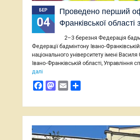
Проведено перший офі
БЕР
04
Франківської області 
2–3 березня Федерація бадмін
Федерації бадмінтону Івано-Франківській
національного університету імені Василя
Івано-Франківській області, Управління с
далі
Facebook
Mastodon
Email
Поділитися