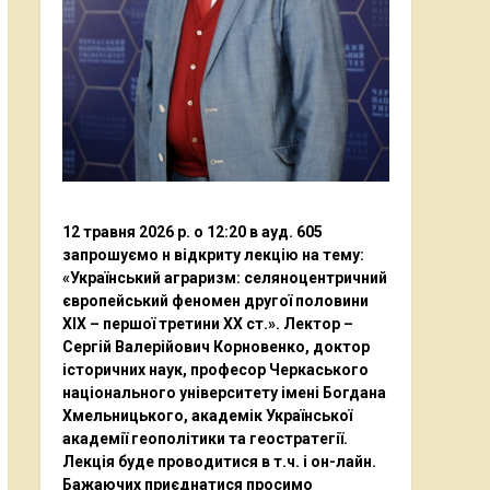
12 травня 2026 р. о 12:20 в ауд. 605
запрошуємо н відкриту лекцію на тему:
«Український аграризм: селяноцентричний
європейський феномен другої половини
ХІХ – першої третини ХХ ст.». Лектор –
Сергій Валерійович Корновенко, доктор
історичних наук, професор Черкаського
національного університету імені Богдана
Хмельницького, академік Української
академії геополітики та геостратегії.
Лекція буде проводитися в т.ч. і он-лайн.
Бажаючих приєднатися просимо