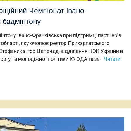
ційний Чемпіонат Івано-
з бадмінтону
тону Івано-Франківська при підтримці партнерів
 області, яку очолює ректор Прикарпатського
 Стефаника Ігор Цепенда, відділення НОК України в
порту та молодіжної політики ІФ ОДА та за
Читати