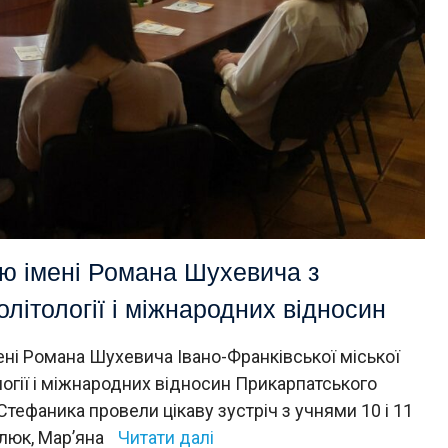
ю імені Романа Шухевича з
олітології і міжнародних відносин
ні Романа Шухевича Івано-Франківської міської
ології і міжнародних відносин Прикарпатського
Стефаника провели цікаву зустріч з учнями 10 і 11
люк, Мар’яна
Читати далі