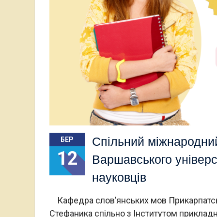
Спільний міжнародний
БЕР
12
Варшавського універси
науковців
Кафедра слов’янських мов Прикарпатськ
Стефаника спільно з Інститутом приклад