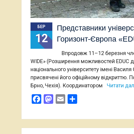
Представники універс
БЕР
12
Горизонт-Європа «E
Впродовж 11–12 березня член
WIDE» (Розширення можливостей EDUC дл
національного університету імені Василя
присвячені його офіційному відкриттю. По
Брно, Чехія). Координатором
Читати дал
Facebook
Mastodon
Email
Поділитися