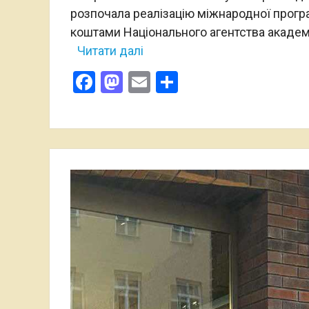
розпочала реалізацію міжнародної програм
коштами Національного агентства акаде
Читати далі
Facebook
Mastodon
Email
Поділитися