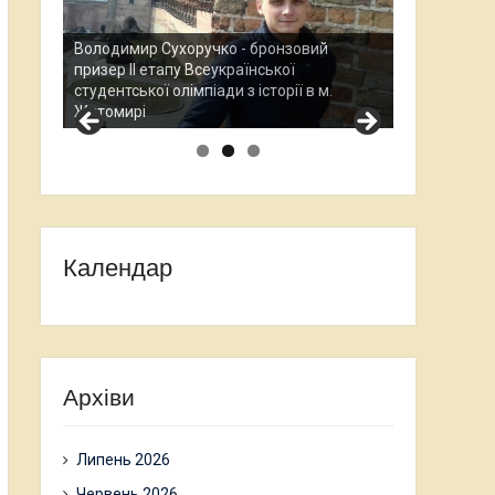
Анастасія П
Всеукраїнсь
Остап Кардаш - бронзовий призер ІІ етапу
науково-дос
.
Всеукраїнської студентської олімпади з
проходив у
історії в м. Житомирі
Календар
Архіви
Липень 2026
Червень 2026