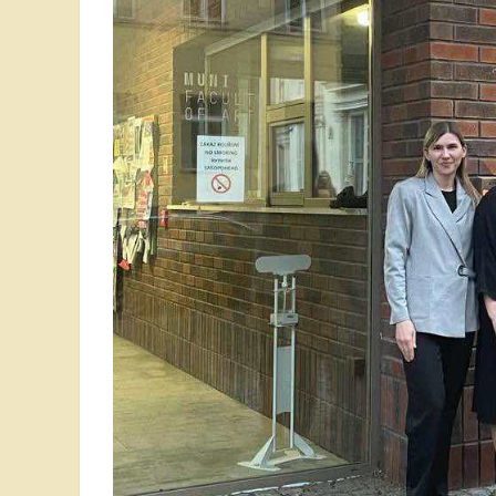
Анастасія П
Всеукраїнсь
Остап Кардаш - бронзовий призер ІІ етапу
науково-дос
Всеукраїнської студентської олімпади з
проходив у 
історії в м. Житомирі