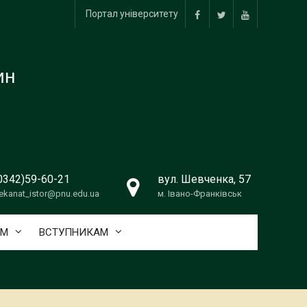
Портал університету
facebook
twitter
youtube
ин
0342)59-60-21
вул. Шевченка, 57
ekanat_istor@pnu.edu.ua
м. Івано-Франківськ
АМ
ВСТУПНИКАМ