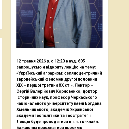
12 травня 2026 р. о 12:20 в ауд. 605
запрошуємо н відкриту лекцію на тему:
«Український аграризм: селяноцентричний
європейський феномен другої половини
ХІХ – першої третини ХХ ст.». Лектор –
Сергій Валерійович Корновенко, доктор
історичних наук, професор Черкаського
національного університету імені Богдана
Хмельницького, академік Української
академії геополітики та геостратегії.
Лекція буде проводитися в т.ч. і он-лайн.
Бажаючих приєднатися просимо