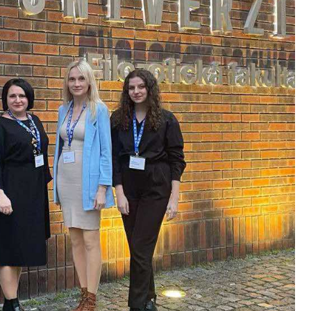
индорак -призер конкурсу
Володимир Сухоручко - бронзовий
кого конкурсу студентських
призер ІІ етапу Всеукраїнської
лідницьких робіт, який
студентської олімпіади з історії в м
м. Переяслав-Хмельницькому
Житомирі