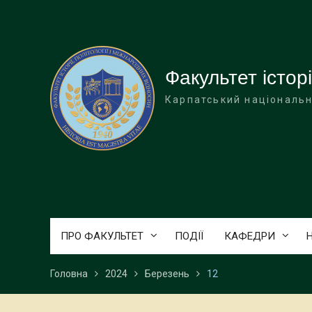
Перейти
до
вмісту
Факультет історі
Карпатський національн
ПРО ФАКУЛЬТЕТ
ПОДІЇ
КАФЕДРИ
Головна
2024
Березень
12