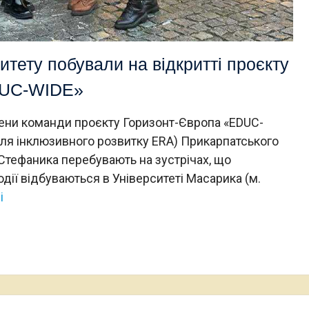
итету побували на відкритті проєкту
DUC-WIDE»
и команди проєкту Горизонт-Європа «EDUC-
я інклюзивного розвитку ERA) Прикарпатського
 Стефаника перебувають на зустрічах, що
дії відбуваються в Університеті Масарика (м.
і