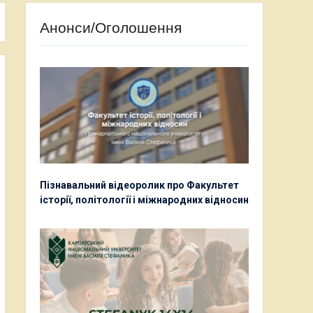
Анонси/Оголошення
Пізнавальний відеоролик про Факультет
історії, політології і міжнародних відносин