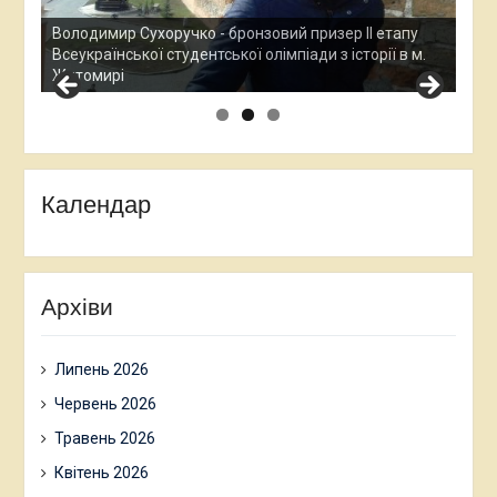
Ана
Все
у
Остап Кардаш - бронзовий призер ІІ етапу
дос
м.
Всеукраїнської студентської олімпади з історії в м.
Хме
Житомирі
Календар
Архіви
Липень 2026
Червень 2026
Травень 2026
Квітень 2026