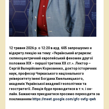
12 травня 2026 р. о 12:20 в ауд. 605 запрошуємо н
відкриту лекцію на тему: «Український аграризм:
селяноцентричний європейський феномен другої
половини ХІХ – першої третини ХХ ст.». Лектор –
Сергій Валерійович Корновенко, доктор історичних
наук, професор Черкаського національного
університету імені Богдана Хмельницького,
академік Української академії геополітики та
геостратегії. Лекція буде проводитися в т.ч. і он-
лайн. Бажаючих приєднатися просимо переходити за
покликанням
https://meet.google.com/gfc-svfg-qwh