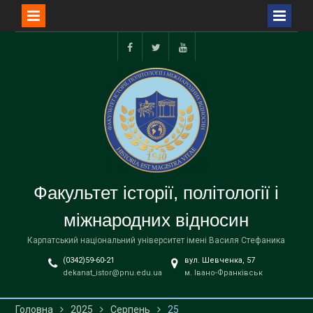
Перейти
до
facebook
twitter
youtube
вмісту
Факультет історії, політології і
міжнародних відносин
Карпатський національний університет імені Василя Стефаника
(0342)59-60-21
вул. Шевченка, 57
dekanat_istor@pnu.edu.ua
м. Івано-Франківськ
Головна
2025
Серпень
25