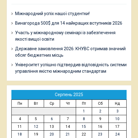
Міжнародний успіх нашої студентки!
Винагорода 500$ для 14 найкращих вступників 2026
Участь у міжнародному семінарі із забезпечення
якості вищої освіти
Державне замовлення 2026: КНУВС отримав значний
обсяг бюджетних місць
Університет успішно підтвердив відповідність системи
управління якістю міжнародним стандартам
Серпень 2025
Пн
Вт
Ср
Чт
Пт
Сб
Нд
1
2
3
4
5
6
7
8
9
10
11
12
13
14
15
16
17
18
19
20
21
22
23
24