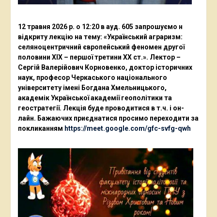
12 травня 2026 р. о 12:20 в ауд. 605 запрошуємо н
відкриту лекцію на тему: «Український аграризм:
селяноцентричний європейський феномен другої
половини ХІХ – першої третини ХХ ст.». Лектор –
Сергій Валерійович Корновенко, доктор історичних
наук, професор Черкаського національного
університету імені Богдана Хмельницького,
академік Української академії геополітики та
геостратегії. Лекція буде проводитися в т.ч. і он-
лайн. Бажаючих приєднатися просимо переходити за
покликанням
https://meet.google.com/gfc-svfg-qwh