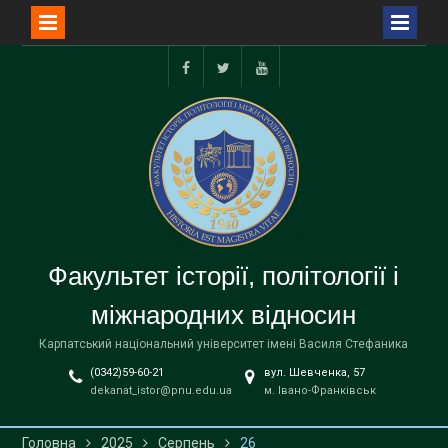
Перейти
до
facebook
twitter
youtube
вмісту
Факультет історії, політології і
міжнародних відносин
Карпатський національний університет імені Василя Стефаника
(0342)59-60-21
вул. Шевченка, 57
dekanat_istor@pnu.edu.ua
м. Івано-Франківськ
Головна
2025
Серпень
26