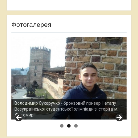
Фотогалерея
Ана
Все
у
Остап Кардаш - бронзовий призер ІІ етапу
дос
м.
Всеукраїнської студентської олімпади з історії в м.
Хме
Житомирі