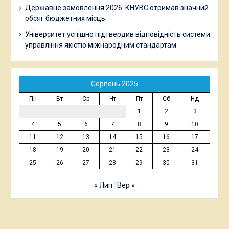
Державне замовлення 2026: КНУВС отримав значний
обсяг бюджетних місць
Університет успішно підтвердив відповідність системи
управління якістю міжнародним стандартам
Серпень 2025
Пн
Вт
Ср
Чт
Пт
Сб
Нд
1
2
3
4
5
6
7
8
9
10
11
12
13
14
15
16
17
18
19
20
21
22
23
24
25
26
27
28
29
30
31
« Лип
Вер »